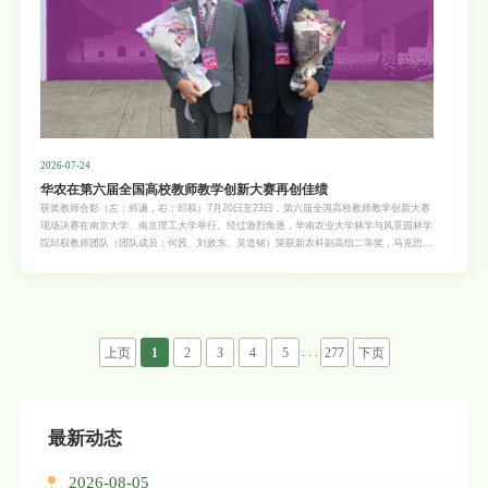
2026-07-24
华农在第六届全国高校教师教学创新大赛再创佳绩
获奖教师合影（左：韩谦，右：邱权）7月20日至23日，第六届全国高校教师教学创新大赛
现场决赛在南京大学、南京理工大学举行。经过激烈角逐，华南农业大学林学与风景园林学
院邱权教师团队（团队成员：何茜、刘效东、吴道铭）荣获新农科副高组二等奖，马克思主
义学院韩谦教师团队（团队成员：陈洁、唐土红、蔡小婷）荣获基础课程中级及以下组三等
奖，这是华农连续五年在该项国赛中斩获奖项。本届大赛由教育部高等教育司指导，中国高
等教育学会主办，南京大学、南京理工大学等单位承办。大赛以“推动教学创新，培养一流
人才”为主题，采用校赛、省赛、全国赛三级赛制，分别按照新工科、新医科、新农科、新
文科、基础课程、课程思政、产教融合、
. . .
上页
1
2
3
4
5
277
下页
最新动态
2026-08-05