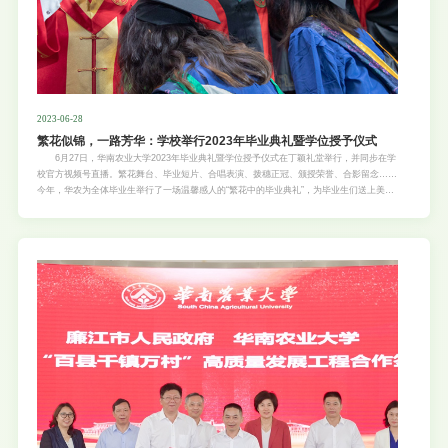
2023-06-28
繁花似锦，一路芳华：学校举行2023年毕业典礼暨学位授予仪式
6月27日，华南农业大学2023年毕业典礼暨学位授予仪式在丁颖礼堂举行，并同步在学
校官方视频号直播。繁花舞台、毕业短片、合唱表演、拨穗正冠、颁授荣誉、合影留念……
今年，华农为全体毕业生举行了一场温馨感人的“繁花中的毕业典礼”，为毕业生们送上美好
祝福。 本次毕业典礼以“繁花”为主题元素，在主舞台上铺开约70㎡的紫荆花、山茶花等
华农“校花”和绿色植物，打造绿野仙踪般的舞台意境，为2023届毕业生送上“风禾尽起，未
来可期”的美好祝福。 校领导及两院院士代表出席了毕业典礼。校党委书记李凤亮宣读
了授予优秀毕业生荣誉称号的决定，校长刘雅红作毕业典礼致辞。校党委常委、副校长邓诣
群主持毕业典礼。校学位评定委员会委员、教师代表、毕业年级辅导员和班主任代表、学校
有关单位负责人等参加了典礼。学位授予仪式现场 根据工作安排，2023届毕业生学位
授予仪式从6月27日上午开始，一直持续到6月28日中午，共举行8个场次，由校长刘雅红和
校学位评定委员会委员为六千余名毕业研究生和本科生代表授予学位并逐一拨穗。 现场
奏唱国歌后，典礼正式开始。今年，全校共有应届毕业生12130名，其中，本科生8915人，
研究生