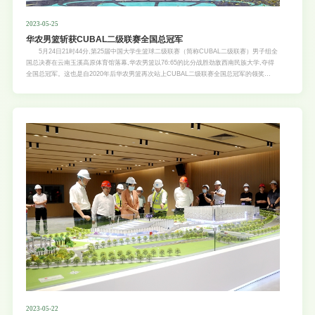
2023-05-25
华农男篮斩获CUBAL二级联赛全国总冠军
5月24日21时44分,第25届中国大学生篮球二级联赛（简称CUBAL二级联赛）男子组全
国总决赛在云南玉溪高原体育馆落幕,华农男篮以76:65的比分战胜劲敌西南民族大学,夺得
全国总冠军。这也是自2020年后华农男篮再次站上CUBAL二级联赛全国总冠军的领奖
台。 24日20:00，比赛准时开始。在此前的排位赛中，双方就曾交过一次手，彼时华农
男篮以65∶73的比分惜败。总决赛再次狭路相逢，华农男篮以沉稳的心态一路稳扎稳打，在
第一节就领先10分。 此后的比赛中，面对对手的穷追不舍，华农男篮始终保持优势，
未曾被对手赶超。比赛进入第四节，双方竞争白热化，西南民大男篮连进数球；临近比赛最
后一分钟时，分差一度缩小至仅剩1分。关键时刻，华农男篮积极调整战术和心态，凭借几
个漂亮的进球将比分重新拉开，而后对方犯规，华农男篮连续罚球得分，此时虽然对手仍未
放弃，但已是无力回天。 最终，华农男篮以76:65的比分战胜西南民族大学，将全国总
冠军的奖杯捧在手中。自2020年夺冠后，华农校歌再次在CUBAL全国总决赛的颁奖仪式上
响起。 对于华农男篮而言，此次重获全国总冠军可谓来之不易。自2020年拿下CU
2023-05-22