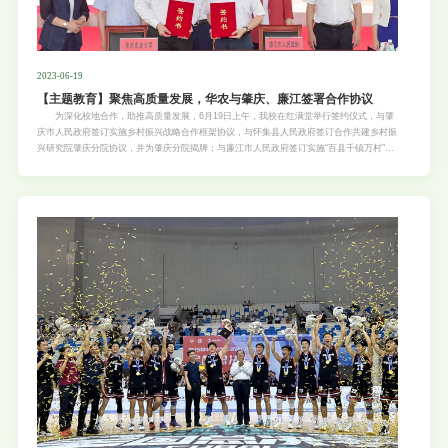
2023-06-19
【主题教育】聚焦高质量发展，华农与肇庆、廉江签署合作协议
为深化校地合作，助推高质量发展，6月19日上午，我校在红满堂举行签约仪式，与肇
庆市人民政府签订实施乡村振兴战略合作框架协议，与怀集县人民政府签订合作共建乡村振
兴研究院肇庆分院协议，并为肇庆分院揭牌；与廉江市人民政府签订实施“百县千镇万村”高
质量发展工程合作框架协议和一批科技合作项目协议。 广东省人大常委会副主任张硕辅
见证我校与廉江市签约，广东省人大常委会副主任、校长刘雅红，肇庆市委书记、市人大常
委会主任张爱军，廉江市委书记陈恩才出席签约仪式并讲话。副校长咸春龙主持仪式。
刘雅红在讲话中指出，华南农业大学作为以农业为特色的“双一流”综合性大学，学科门类齐
全，人才、科技优势突出；肇庆市、廉江市是广东省的农业大市，农业资源得天独厚，也为
高校人才培养、科技创新和成果转化提供了广阔的“试验田”。校地之间具备深厚的合作基
础、宽广的合作前景。她强调，华农将积极贯彻落实省委、省政府关于实施“百县千镇万
村”高质量发展工程的工作部署，以此次深化校地合作为契机，充分发挥学科交叉融合和人
才、科技优势，围绕地方农业产业发展中的“卡脖子”关键核心技术开展有组织科研和协同攻
关，研究解决产业问题，探索打造可复