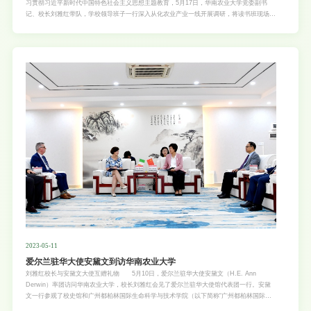
习贯彻习近平新时代中国特色社会主义思想主题教育，5月17日，华南农业大学党委副书
记、校长刘雅红带队，学校领导班子一行深入从化农业产业一线开展调研，将读书班现场教
学与深入调查研究相结合，坚持知行合一、学以致用，积极运用党的创新理论研究新情况、
解决新问题。省委主题教育第十九巡回指导组组长刘海陵现场指导调研工作。调研从化壹号
蛋鸡省级现代农业产业园调研生态优质丝苗米省级现代农业产业园 调研从化香米加工车
间 蛋鸡、丝苗米、荔枝、花卉，是从化区4大主导农业特色产业。华农与从化自2021年
共建先行县以来，充分发挥学校科技、人才和学科优势，共建“华南农业大学乡村振兴研究
院从化分院”，制定了“4+5+9+20”的总体实施方案，即围绕从化4大主导农业产业发展需求，
构建科技、人才、智力、品牌及政策5大支撑体系，实施现代种业技术集成示范与应用、智
慧农业技术集成示范与应用、绿色低碳农业技术集成示范与应用等9大任务共20个重点项
目。 从化发展特色产业、推进先行县建设，还面临哪些“痛点”“堵点”和“难点”问题？调研
组一行先后来到从
2023-05-11
爱尔兰驻华大使安黛文到访华南农业大学
刘雅红校长与安黛文大使互赠礼物 5月10日，爱尔兰驻华大使安黛文（H.E. Ann
Derwin）率团访问华南农业大学，校长刘雅红会见了爱尔兰驻华大使馆代表团一行。安黛
文一行参观了校史馆和广州都柏林国际生命科学与技术学院（以下简称“广州都柏林国际学
院”或“GDIC”），并出席广州都柏林国际学院开学典礼，与师生代表亲切交流。 爱尔兰