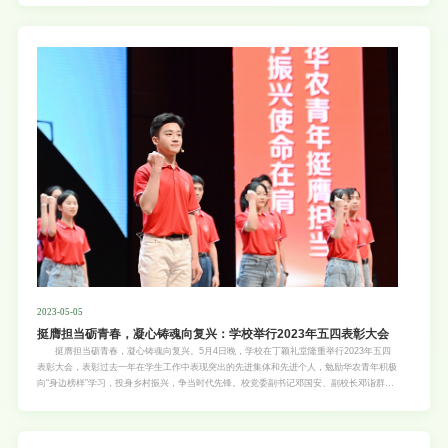
驻华大使馆贸易、商务、科技和创新参赞乔柯汀（Joseph Keating），爱尔兰贸易与科技
局北京办公室经理、爱尔兰教育推广署主任杨杰（Peter Yang），文化处主管林毅然
（Ciarán James Breen），贸易官员张静茜（Kate Zhang），爱尔兰都柏林大学相关负责
人等陪同访问。我校副校长邓诣群、仇荣亮，国际交流处、广州都柏林国际生命科学与技术
学院（以下简称“广州都柏林国际学院”或“GIDC”）相关负责人参加活动。以优质合作办学深
化中爱交流会谈现场 在会谈中，刘雅红对安黛文一行的来访表示热烈欢迎，对爱尔兰驻
华大使馆长期以来对华农的关心与支持表示诚挚感谢。她介绍了华南农业大学作为“双一
流”建设高校的办学历史，指出华农将持续加强广州都柏林国际
2023-05-05
挺膺担当砺青春，凝心铸魂向复兴：学校举行2023年五四表彰大会
挺膺担当砺青春，凝心铸魂向复兴。5月4日晚，学校在丁颖礼堂隆重举行2023年五四
表彰大会，表彰过去一年在学生工作中表现突出的先进集体和先进个人，勉励华农青年积极
向“身边榜样”学习，投身乡村振兴，争当时代先锋。校党委副书记邓国安、副校长邓诣群出
席大会。 “作为与新时代同向同行的一代，你们将是实现中华民族伟大复兴的亲历者和
见证者，大家生逢其时、也重任在肩、必将大有可为！”邓国安在致辞中指出，过去一年
里，我校广大青年学子在学校党委的坚强领导下，高举习近平新时代中国特色社会主义思想
伟大旗帜，紧紧围绕学校中心工作，在思想教育、校园文化、社会实践、青年志愿、学科竞