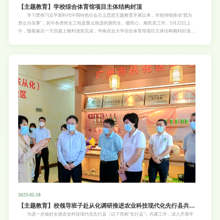
【主题教育】学校综合体育馆项目主体结构封顶
学习贯彻习近平新时代中国特色社会主义思想主题教育开展以来，学校持续推动“我为
群众办实事”，其中各类民生工程是重点推进的惠民生、暖民心、顺民意工作。5月22日上
午，随着最后一方混凝土顺利浇筑完成，华南农业大学综合体育馆项目主体结构顺利封顶。
项目俯瞰图封顶仪式出席仪式的嘉宾共同浇筑最后一斗混凝土 校长刘雅红，副校长温小
波、杨运东、钟强，中建八局华南分局党委书记、副局长郭青松，中建八局二公司广东公司
党总支书记、执行总经理张宁，总会计师、工会主席李军，副经理滕少坤等出席封顶仪式。
封顶仪式前，刘雅红参观综合体育馆沙盘模型，并听取项目负责人汇报有关情况综合体育馆
效果图 华南农业大学综合体育馆项目由华南理工大学建筑设计研究院设计，中国建筑第
八工程局承建，广东工程建设监理有限公司监理。项目场地位于学校牌坊门东侧（经济管理
学院对面），周边交通便利。项目总投资为4.45亿元，建设资金来源于省级教育资金，并列
入广东省重点项目。体育馆总建筑面积近52450平方米，包含甲级竞赛馆及训练馆、游泳馆
和配套服务功能等。 综合体育馆项目主体结构封顶后，还有钢结构屋面安装、装修和机
电安装、永久水电和室外附属、室
2023-05-18
【主题教育】校领导班子赴从化调研推进农业科技现代化先行县共建
工作
为进一步做好全国农业科技现代化先行县（以下简称“先行县”）共建工作，深入开展学