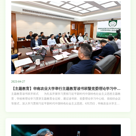
赛、学生社团以及学风建设等方面，取得了显著的成绩。 邓国安强调，大家要深入学习
贯彻习近平总书记给中国农业大学科技小院学生的回信精神，把课堂学习和乡村实践紧密结
合起来，厚植爱农情怀，练就兴农本领，在乡村振兴的大舞台上建功立业，为加快推进农业
农村现代化、全面建设社会主义现代化国家贡献青春力量。他用“以学铸魂，以学增智，以
学正风，以学促干”这十六个字与同学们共勉，希望全体华农学子珍惜韶华、努力拼搏，在
实现中华民族伟大复兴的历史征程中，书
2023-04-27
【主题教育】华南农业大学举行主题教育读书班暨党委理论学习中心
组（扩大）学习会
主题教育读书班开班式 为扎实开展学习贯彻习近平新时代中国特色社会主义思想主题教
育，学校将理论学习贯穿主题教育全过程，通过读书班、党委理论学习中心组、党组织会议
等形式，深入学习贯彻习近平新时代中国特色社会主义思想。4月25日，华南农业大学主题
教育读书班正式开班，600余人线上线下参加学习。本期读书班与党委理论学习中心组（扩
大）学习会相结合，引导党员领导干部在潜心精读深研上下功夫，力求学深悟透，营造浓厚
的学习贯彻氛围。以学铸魂、以学增智、以学正风、以学促干 25日下午，主题教育读
书班开班式在行政楼七楼会议室举行，校党委副书记、校长刘雅红作开班动员讲话。各单位
设视频直播分会场集中观看。校党委副书记、校长刘雅红对深入开展主题教育理论学习工作
提出要求 刘雅红指出，理论学习是本次主题教育的主线，读书班是理论学习的关键环