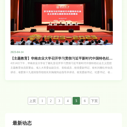
互鉴。钱红
2023-04-14
【主题教育】华南农业大学召开学习贯彻习近平新时代中国特色社会
主义思想主题教育动员部署会
4月14日下午，华南农业大学在丁颖礼堂召开学习贯彻习近平新时代中国特色社会主义思想
主题教育动员部署会。省人大常委会副主任、党组成员，校党委副书记、校长刘雅红作动员
讲话，省委第十九巡回指导组组长刘海陵到会指导并讲话。校党委副书记、纪委书记、省监
委驻华南农业大学监察专员陈少雄主持会议。认真开展主题教育 深入推动学校高质量发展
按照党中央和省委的部署要求，我校从4月至8月，以处级以上领导干部为重点，覆盖全体
党员，开展学习贯彻习近平新时代中国特色社会主义思想主题教育。学校成立了由刘雅红任
组长的主题教育领导小组，制定了工作方案。围绕如何提高政治站位、强化责任担当，确保
主题教育达到预期目标，刘雅红指出，要深刻认识主题教育的重大意义，切实把思想和行动
统一到习近平总书记重要讲话精神和省委部署上来。开展这次主题教育，是统一全党思想意
上页
1
2
3
4
5
6
下页
志行动、始终保持党的强大凝聚力战斗力的必然要求，是推动全党积极担当作为、不断开创
事业发展新局面的必然要求，是深入推进全面从严治党、以党的自我革命引领社会革命的必
然要求，也是贯彻落实党的二十大精神、加快推动学校高质量发展的必然要求。刘雅红强
调，要牢牢把握主题教育的目标要求，高质量
最新动态