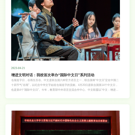
节，各级党组织、广大党员干部要充分认识举办读书班的重要意义，端正学习态度，强化用
党的创新理论武装头脑的政治自觉、思想自觉、行动自觉，带头在学懂弄通做实上下功夫，
切实把习近平新时代中国特色社会主义思想转化为坚定理想、锤炼党性和指导实践、推动工
作的强大力量。 刘雅红对深入开展主题
2023-04-21
增进文明对话：我校首次举办“国际中文日”系列活动
仓颉造字日，谷雨生百谷。中文是联合国六种官方语言之一，联合国将“中文日”定在中国二
十四节气“谷雨”，以纪念中华文字始祖仓颉造字的贡献。4月20日是联合国第14个中文日，
也是第4个“国际中文日”。今年，教育部中外语言交流合作中心、中文联盟以“中文：增进文
明对话”为主题举办系列活动，华南农业大学首次承办的“国际中文日”庆祝活动在丁颖礼堂拉
开帷幕。讲述中国故事 增进文明对话我校副校长邓诣群，广东省人民政府外事办公室副主
任钱红洁，伊朗、哥伦比亚、秘鲁、厄瓜多尔驻广州总领事，乌拉圭、委内瑞拉驻广州代总
领事，古巴驻广州总领事馆行政官员，华农和兄弟院校师生代表现场观看了“国际中文日”庆
祝活动。本场活动还通过网络平台向“中国-拉丁美洲农业教育科技创新联盟”成员高校师生直
播。“语言是人类文明交流互鉴的重要载体，希望包括广大留学生在内的中文学习者，做中
外友谊的使者和中国发展的见证者，共同讲好中国故事！”邓诣群表示，近年来，华南农业
大学牵头发起“中国—拉丁美洲农业教育科技创新联盟”，率先成立全球首批“中文+农业科教
发展中心”，接下来将继续推动“中文+农业”项目建设，与国际合作伙伴一道，推动中外文明