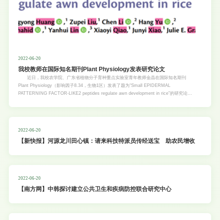
2022-06-20
我校教师在国际知名期刊Plant Physiology发表研究论文
近日，我校农学院、广东省植物分子育种重点实验室青年教师金晶在国际知名期刊
Plant Physiology（影响因子8.34，生物1区）发表了题为“Small EPIDERMAL
PATTERNING FACTOR-LIKE2 peptides regulate awn development in rice”的研究论文
（论文链接：https://doi.org/10.1093/plphys/kiac278）。 多肽分子调控细胞间的信
号，在生物的形成以及发育中发挥重要的作用。植物细胞间的相互交流也是通过大量的信号
分子。最近的研究已揭示了植物多肽激素参与细胞与细胞间的短距离信息的沟通交流，从而
调控植物生长、发育、抗逆等许多生命过程。其中，EPF/EPFL 家族基因所编码的多肽激
2022-06-20
素是植物中一类重要的多肽家族，参与调控气孔、颖花和芒的发育。然而，水稻EPF/EPFL
【新快报】河源龙川田心镇：​请来科技特派员传经送宝 助农民增收
家族的成员及其功能尚待鉴定。 芒是重要的驯化性状。Kasalath属于aus稻，其表现为
长芒的特性。该研究以Kasalath为受体材料，利用CRISPR/Cas9技术，系统性探索了水稻
中EPF/EPFL家族小肽成员在水稻芒
2022-06-20
【南方网】中韩探讨建立公共卫生和疾病防控联合研究中心