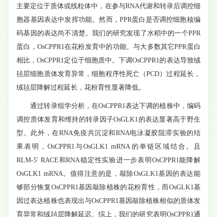
主要定位于质体或线粒体中，在参与RNA代谢和转录后调控细
胞器基因表达中发挥功能。然而，PPR蛋白是否调控细胞核编
码基因的表达尚不清楚。我们的研究发现了水稻中的一个PPR
蛋白，OsCPPR1在花粉发育中的功能。与大多数其它PPR蛋白
相比，OsCPPR1定位于细胞质中。下调OsCPPR1的表达导致绒
毡层细胞质体发育异常，细胞程序性死亡（PCD）过程延长，
绒毡层降解过程延长，花粉育性显著降低。
通过转录组学分析，在OsCPPR1表达下调的植株中，编码
调控质体发育和维持的转录因子OsGLK1的表达显著高于野生
型。此外，在RNA免疫共沉淀和RNA电泳凝胶阻滞实验的结
果表明，OsCPPR1与OsGLK1 mRNA的单链区域结合。且
RLM-5′ RACE和RNA稳定性实验进一步表明OsCPPR1能降解
OsGLK1 mRNA。值得注意的是，敲除OsGLK1基因的表达能
够部分恢复OsCPPR1基因敲除植株的花粉育性，而OsGLK1基
因过表达植株也表现出与OsCPPR1基因敲除植株相似的质体发
育异常和绒毡层降解延迟。综上，我们的研究表明OsCPPR1通