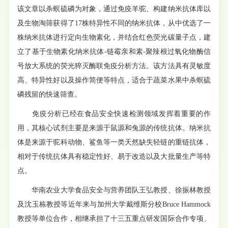
该文章以杀螟硫磷为对象，通过免疫羊驼、构建纳米抗体库以
及生物淘筛获得了17株特异性不同的纳米抗体，从中优选了一
株纳米抗体进行定向生物素化，并结合红色荧光碳量子点，建
立了基于生物素化纳米抗体-链霉亲和素-聚辣根过氧化物酶信
号放大系统的荧光猝灭酶联免疫分析方法。该方法具有灵敏度
高、特异性好以及操作简便等特点，适合于蔬菜水果中杀螟硫
磷残留的快速筛查。
免疫分析已经在食品安全快速检测领域发挥着重要的作
用，其核心试剂主要是来源于鼠源和兔源的传统抗体。纳米抗
体是来源于驼科动物、鲨鱼等一类天然缺失轻链的重链抗体，
相对于传统抗体具有稳定性好、易于改造以及大批量生产等特
点。
华南农业大学食品安全与营养团队王弘教授、徐振林教授
及沈玉栋教授等近年来与加州大学戴维斯分校Bruce Hammock
教授等单位合作，相继承担了十三五重点研发国际合作专项、