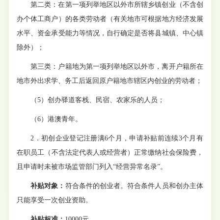
第二类：在第一项列举地区以外市所辖乡镇创业（不含创
办个体工商户）的各类劳动者（有关地市可根据地方经济发展
水平、资金承受能力等情况，自行确定是否将县城镇、中心镇
除外）
；
第三类：户籍地为第一项列举地区以外市，离开户籍所在
地市外出求学、务工后返回原户籍地市辖区内创业的劳动者；
（
5
）
创办驿道客栈、民宿、农家乐的人员；
（
6
）
港澳青年。
2．初创企业登记注册满6个月，申请补贴前连续3个月有
在职
员工
（不含法定代表人或经营者）正常缴纳社会保险费，
且申请时未被市场监管部门列入
“经营异常名录”。
补贴对象：
符合条件的创业者。符合条件人员和创办主体
只能享受一次创业资助。
补贴标准：
10000元。