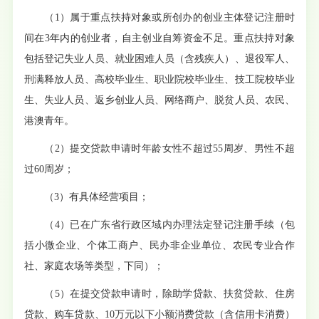
（
1
）
属于重点扶持对象或所创办的创业主体登记注册时
间在
3年内的创业者，自主创
业
自筹资金不足。重点扶持对象
包括登记失业人员、就业困难人员（含残疾人）
、
退役军人、
刑满释放人员、高校毕业生、职业院校毕业生、技工院校毕业
生、失业人员、返乡创业人员、网络商户、脱贫人员、农民、
港澳青年。
（
2
）
提交贷款申请时年龄女性不超过
55周岁、男性不超
过60周岁；
（
3
）
有具体经营项目；
（
4
）
已在广东省行政区域内办理法定登记注册手续（包
括小微企业、个体工商户、民办非企业单位、农民专业合作
社、家庭农场等类型，下同）
；
（
5
）
在提交贷款申请时，除助学贷款、扶贫贷款、住房
贷款、购车贷款、
10万元以下小额消费贷款（含信用卡消费）