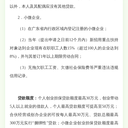
以外，本人及其配偶应没有其他贷款。
2．
小
微企业。
（
1
）
在广东省内行政区域内登记注册的小微企业；
（
2
）
当年（提出申请之日前
12个月内）新招用重点扶持
对象达到企业现有在职职工人数15%（超过100人的企业达到
8%)，并与其签订1年以上
期限
劳动合同；
（
3
）
无拖欠职工工资、欠缴社会保险费等严重违法违规
信用记录。
贷款
额度：
个人创业担保贷款额度最高
30万元，创业带动
5人以上
就业
的借款人，个人最高贷款额度可提高至
50万元；
合伙经营或创办企业的可
按
每人最高
30万元、贷款总额最高
300万元实行“捆绑性”贷款；
小
微企业
创业
担保贷款额度最高