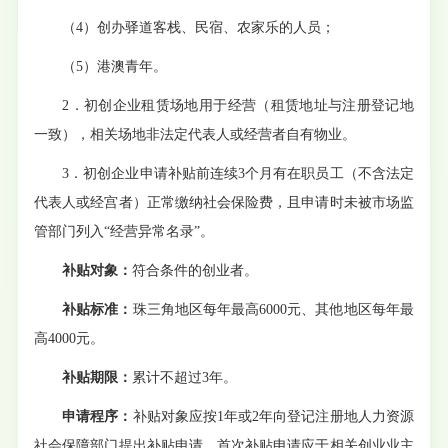
（
4
）
创办驿道客栈、民宿、农家乐的人员；
（
5
）
港澳青年。
2．初创企业租赁场地用于经营（租赁地址与注册登记地
一致），相关场地非法定代表人或经营者自有物业。
3．初创企业申请补贴前连续3个月有在职
员工
（不含法定
代表人或经宫者）正常缴纳社会保险费，且申请时未被市场监
管部门列入
“经营异常名录”。
补贴对象：
符合条件的创业者。
补贴标准：
珠三角地区每年最高
6000元、其他地区每年最
高4000元
。
补贴期限：
累计不超过
3年。
申
请程序：
补贴对象应按
1年或2年向登记注册地人力资源
社会保障部
门
提出补贴申请。首次补贴申请应于相关创业业主