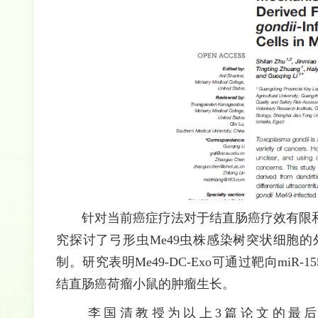
针对当前癌症疗法对于结直肠癌疗效有限和
究探讨了弓形虫Me49虫株感染树突状细胞
制。研究表明Me49-DC-Exo可通过靶向miR-
结直肠癌荷瘤小鼠的肿瘤生长。
李国清教授为以上3篇论文的最后