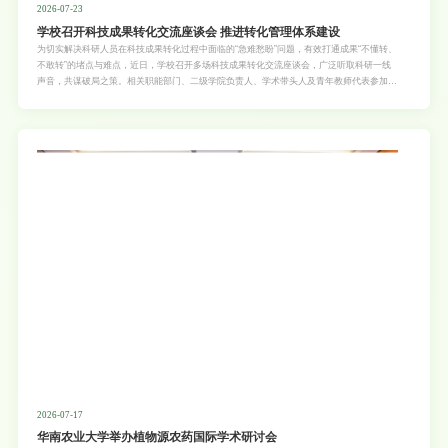
2026-07-23
学校召开科技成果转化交流座谈会 推进转化管理体系建设
为切实解决科研人员在科技成果转化过程中面临的“急难愁盼”问题，有效打通成果“不懂转、
不敢转”的堵点与难点，近日，学校召开多场科技成果转化交流座谈会，广泛听取科研一线
声音，共谋破局之策。相关职能部门、二级学院负责人、学术带头人及青年教师代表参加会
议。座谈会上，与会代表紧扣农业高校特色，围绕构建职能部门与二级单位的高效联动机制
深入研讨。大家积极建言献策，提出应进一步理顺体制机制，打造全链条科技成果转化服务
体系；同时，针对科研人员普遍关心的风险问题，讨论了如何科学构建“防火墙”，为科技成
果转化提供坚实的合规保障与尽职免责支撑，消除科研人员的后顾之忧。结合座谈交流成
果，学校同步推进《华南农业大学科技成
2026-07-17
华南农业大学举办植物源农药国际学术研讨会