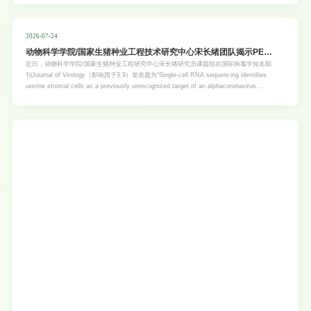
慧农业产研共建意向合作协议，进一步拓宽校地、校企合作渠道，强化技术转化与产业协
同。会议期间，罗锡文院士作智慧农业主题分享，详细介绍团队建成的全球首个水稻无人农
场，并就湛江热带特色农业数字化转型提出指导意见。农业农村部华南热带智慧农业技术重
2026-07-24
点实验室主任肖德琴教授介绍实验室建设进展
动物科学学院/国家生猪种业工程技术研究中心宋长绪团队揭示PEDV
引起猪繁殖障碍致病的新机制
近日，动物科学学院/国家生猪种业工程研究中心宋长绪研究员课题组在国际病毒学知名期
刊Journal of Virology（影响因子3.9）发表题为“Single-cell RNA sequencing identifies
uterine stromal cells as a previously unrecognized target of an alphacoronavirus
underlying reproductive disorders”的研究论文。鉴定了猪子宫基质细胞为α冠状病毒PEDV
全新靶细胞，揭示PEDV相关的繁殖障碍致病新机制。猪流行性腹泻病毒（PEDV）属于α
冠状病毒，