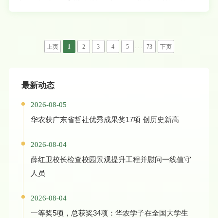
虫桔小实蝇（Bactrocera dorsalis）中雄雄求偶这一行为的发生机制。研究发现，雄雄求偶
并非一种进化上的适应策略，而是在特定社会环境下，雄虫为最大化交配机会而做出的“权
宜之计”。该研究鉴定出了一种关键的化学信号—N-异戊基乙酰胺（MBA）。在高雄虫密
度、雌虫稀缺的环境下，MBA会大量积累。当MBA的积累量达到约1800 ng的阈值时，它
会显著拓
. . .
上页
1
2
3
4
5
73
下页
最新动态
2026-08-05
华农获广东省哲社优秀成果奖17项 创历史新高
2026-08-04
薛红卫校长检查校园景观提升工程并慰问一线值守
人员
2026-08-04
一等奖5项，总获奖34项：华农学子在全国大学生