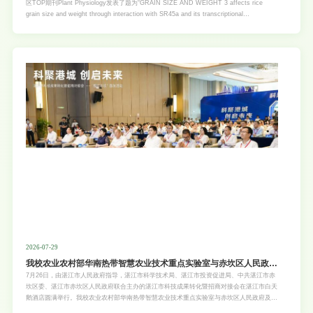
区TOP期刊Plant Physiology发表了题为“GRAIN SIZE AND WEIGHT 3 affects rice
grain size and weight through interaction with SR45a and its transcriptional
efficiency”的研究论文。野生稻蕴含丰富的有利基因，是水稻品种改良的重要种质资源。团
队于2023年从广东遂溪普通野生稻中克隆到调控水稻粒型的基因GSW3，并对该基因调控
水稻粒型的机理进行了深入的解析，相关成果已在Plant Ph
2026-07-29
我校农业农村部华南热带智慧农业技术重点实验室与赤坎区人民政府
及湛江市农业农村局达成战略合作
7月26日，由湛江市人民政府指导，湛江市科学技术局、湛江市投资促进局、中共湛江市赤
坎区委、湛江市赤坎区人民政府联合主办的湛江市科技成果转化暨招商对接会在湛江市白天
鹅酒店圆满举行。我校农业农村部华南热带智慧农业技术重点实验室与赤坎区人民政府及湛
江市农业农村局签署校地战略合作协议，同时与中国农业银行股份有限公司湛江分行签署智