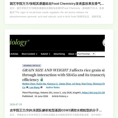
园艺学院方方/张昭其课题组在Food Chemistry发表荔枝果实香气形
成机制研究重要成果
近日，园艺学院方方/张昭其课题组在国际知名期刊Food Chemistry（影响因子10.4）发表
题为“The vigor of recalcitrant seeds regulates the aril aroma release via
phytohormones jasmonic acid and salicylic acid in litchi fruits”的研究论文。该研究首次
从种子发育类型与活力的视角，提出荔枝种子活力通过茉莉酸（JA）和水杨酸（SA）信号
调控果肉香气形成的新机制，为果实风味品质改良提供了重要理论依据。研究对28份不同
种子类型荔枝品种分析发现，正常种子型荔枝的挥发
2026-07-29
农学院王兰/刘向东团队解析粒型基因GSW3调控水稻粒型的分子机
理
近日，华南农业大学农学院王兰/刘向东团队在水稻粒型研究方面取得新进展，在中科院一