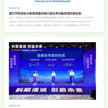
2026-07-30
园艺学院胡桂兵教授课题组揭示荔枝果实酸度调控新机制
近日，华南农业大学园艺学院胡桂兵教授课题组研究成果以“Allelic variation in LcARF10
toggles an auxin-responsive MYB70–ARF10 repressor switch governing litchi fruit
acidity”为题在The Plant Cell发表。研究揭示了荔枝中一个生长素响应的LcARF10与
LcMYB70形成转录抑制复合体，最终决定了果实含酸量的高低。酸度是决定果实风味品质
和消费者接受度的重要指标，苹果酸作为荔枝中最主要的有机酸，其含量决定果实总酸度。
植物在长期进化过程中形成了复杂的果实成熟代谢调控网络，其中关
2026-07-29