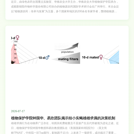
近日，由绿色农药全国重点实验室、华南农业大学主办，华南农业大学植物保护学院承办，
成都新朝阳作物科学股份有限公司协办的植物源农药国际学术研讨会在广州举行。本次会议
以“植物源农药：传承与发展”为主题，多个国家和地区的200余名专家学者，围绕植物源农
药前沿研究与产业化应用展开深度交流，为全球农业绿色高质量发展凝聚智慧。华农副校长
温小波参加开幕式。温小波表示，华农在植物源农药研究领域具有深厚积淀，希望以此次研
讨会为契机，深化国际学术合作，推动产学研融合创新。中国工程院院士、绿色农药全国重
点实验室主任宋宝安指出，在保障粮食安全与推进农业绿色转型的双重背景下，植物源农药
产业迎来重要发展机遇。据了解，本次研
2026-07-17
植物保护学院钟国华、易欣团队揭示桔小实蝇雄雄求偶的决策机制
雄雄求偶行为在动物界广泛存在，却因其耗费能量且不直接产生后代而被视为进化之谜。近
日，植物保护学院钟国华教授和易欣教授团队在《美国国家科6院院刊》（英文简
称“PNAS”，中科院一区Top期刊，影响因子10.6）上发表了一项研究，成功揭示了重要害