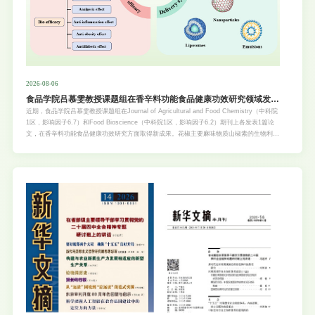
2026-08-06
食品学院吕慕雯教授课题组在香辛料功能食品健康功效研究领域发表
两篇一区TOP论文
近期，食品学院吕慕雯教授课题组在Journal of Agricultural and Food Chemistry（中科院
1区，影响因子6.7）和Food Bioscience（中科院1区，影响因子6.2）期刊上各发表1篇论
文，在香辛料功能食品健康功效研究方面取得新成果。花椒主要麻味物质山椒素的生物利用
度、生物功效及递送系统综述课题组在食品领域TOP期刊Journal of Agricultural and Food
Chemistry上发表题为《A Review on the Bioavailability, Bioefficacies, and Delivery
Systems for