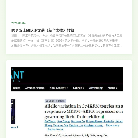
2026-08-04
陈勇院士团队论文获《新华文摘》转载
近日，中国工程院院士、华农生物质学院院长陈勇团队撰写的《生物质的战略价值与人工智
能赋能路径》一文，被《新华文摘》2026年第14期转载。当前，全球能源格局加速重塑，
地缘冲突与产业链重构相互交织，我国石油安全的内涵已由传统燃料保供，延伸至化工原
料、基础材料和产业链韧性等化石碳源综合安全问题。如何立足国内资源禀赋，构建稳定、
绿色、可持续的本土可再生碳源体系，已成为“十五五”时期统筹高质量发展与高水平安全的
重要命题。《生物质的战略价值与人工智能赋能路径》系统阐释了生物质在缓释石油安全约
束、支撑基础原料替代和培育新质生产力中的战略价值，并从资源治理、产业组织、技术变
革和应急保障等维度提出人工智能赋能生