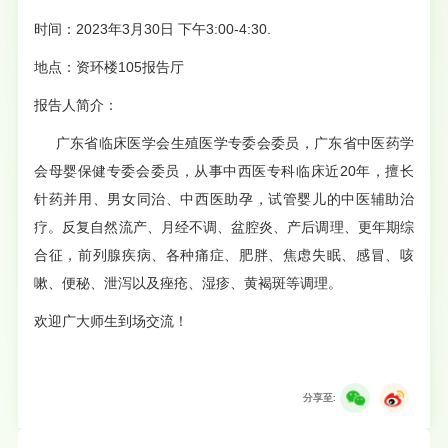
时间：
2023
年
3
月
30
日 下午
3:00-4:30.
地点：资环楼
105
报告厅
报告人简介：
广东省临床医学会生殖医学专委会委员，广东省中医药学
会母婴保健专委会委员，从事中西医专科临床近
20
年，擅长
针药并用、男女同治、中西医助孕，试管婴儿的中医辅助治
疗。反复自然流产、月经不调、盆腔炎、产后调理、更年期综
合征，前列腺疾病、各种痛症、肥胖、焦虑失眠、感冒、咳
嗽、便秘、泄泻以及痤疮、湿疹、黄褐斑等调理。
欢迎广大师生到场交流！
分享至: