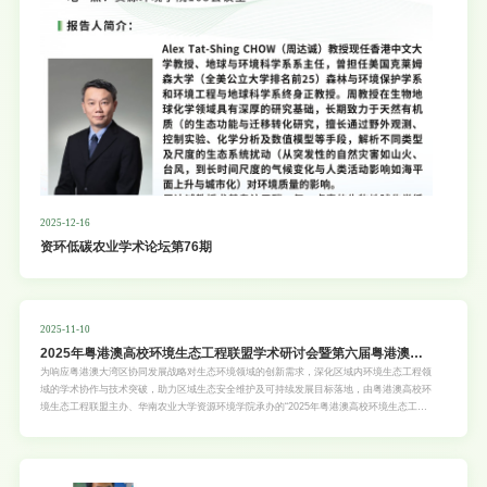
2025-12-16
资环低碳农业学术论坛第76期
2025-11-10
2025年粤港澳高校环境生态工程联盟学术研讨会暨第六届粤港澳高
校环境生态工程青年学者论坛
为响应粤港澳大湾区协同发展战略对生态环境领域的创新需求，深化区域内环境生态工程领
域的学术协作与技术突破，助力区域生态安全维护及可持续发展目标落地，由粤港澳高校环
境生态工程联盟主办、华南农业大学资源环境学院承办的“2025年粤港澳高校环境生态工程
联盟学术研讨会暨第六届粤港澳高校环境生态工程青年学者论坛”定于2025年11月14日（周
五）至15日（周六）在广州华南农业大学资源环境学院举行。论坛以“大湾区生态环境安全
与绿色发展”为核心主题，聚焦大湾区生态系统保护修复、环境风险精准防控、绿色低碳转
型路径等关键议题，旨在搭建粤港澳及国内高校、科研机构优秀学者的专业化学术交流平