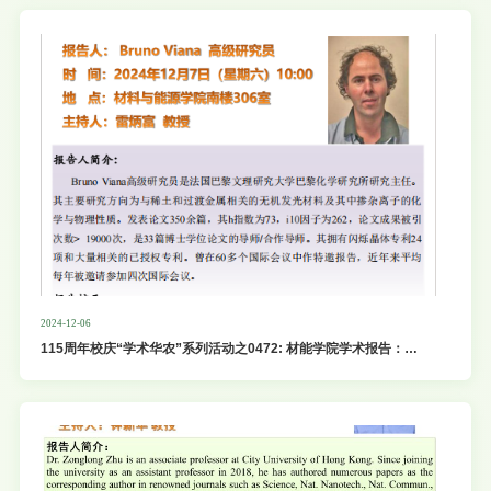
2024-12-06
115周年校庆“学术华农”系列活动之0472: 材能学院学术报告：
Materials for photonics applications developed at IRCP-Paris,
France: focus on bio-imaging, biosensing and
nanothermometry