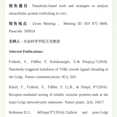
报告题目
: Nanobody-based tools and strategies to analyze
intracellular protein trafficking in vivo
报告地点
：
Zoom Meeting
，
Meeting ID: 819 875 0606;
Passcode: 509924
主持人
：生命科学学院王浩教授
Selected Publications:
Früholz, S., FäBler, F, Kolukisaoglu, Ü.& Pimpl,p.*(2018).
Nanobody-triggered lockdown of VSRs reveals ligand reloading in
the Golgi. Nature communications, 9(1), 643.
Künzl, F., Früholz, S., FäBler, F, Li,B., & Pimpl, P*(2016).
Receptor-mediated sorting of soluble vacuolar proteins ends at the
trans-Golgi network/early endosome. Nature plants. 2(4), 16017.
Robinson.D.G.. &Pimpl.P*(2014).Clathrin and post-Golgi