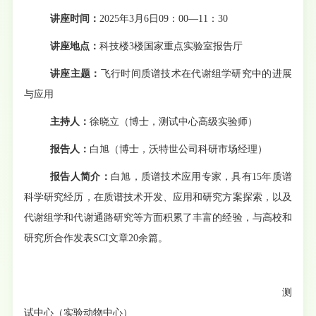
讲座时间：
2025年3月6日09：00
—
11：30
讲座
地点：
科技楼
3楼国家重点实验室报告厅
讲座
主题
：
飞行时间质谱技术
在
代谢
组学
研究
中
的进展
与应用
主持人：
徐晓立（博士，
测试中心
高级实验师）
报告
人：
白旭（
博士，
沃特世公司
科研市场经理
）
报告人简介
：
白旭，质谱技术应用专家，
具有
15年
质谱
科学研究经历
，在
质谱技术开发、应用
和
研究方案探索
，
以及
代谢组学和代谢通路研究等方面积累了丰富的经验，与高校
和
研究所合作
发表
SCI文章20余篇
。
测
试
中心
（
实验
动物
中心
）