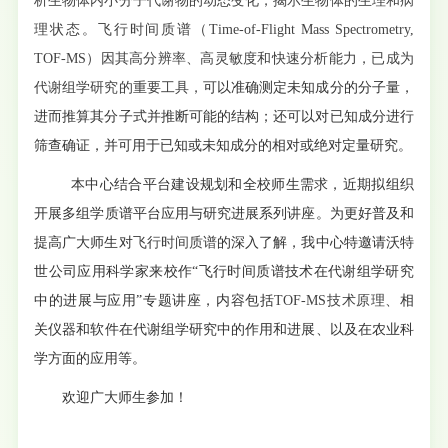
析生物体内小分子代谢物的动态变化，揭示生物体的生理和病
理状态。飞行时间质谱（
Time-of-Flight Mass Spectrometry,
TOF-MS）因其高分辨率、高灵敏度和快速分析能力，已成为
代谢组学研究的重要工具
，
可以准确测定未知成分的分子量，
进而推算其分子式并推断可能的结构；还可以对已知成分进行
筛查确证，并可用于已知或未知成分的相对或绝对定量研究。
本中心
结合
平台
建设
规划
和
全校
师生
需求
，
近期
拟
组织
开展
多
组学
质谱
平台
应用
与
研究进展
系列讲座
。
为更好普及和
提高广大师生对
飞行时间质谱
的深入了解
，
我
中心
特
邀
请
沃特
世公司应用科学家
来校
作
“
飞行时间质谱技术在代谢组学研究
中的进展与应用
”
专题
讲座
，内容
包括
TOF-MS技术原理
、
相
关仪器
和
软件
在
代谢组学研究
中
的
作用
和
进展
、
以及
在
农业科
学方面的应用
等
。
欢迎广大师生参加！