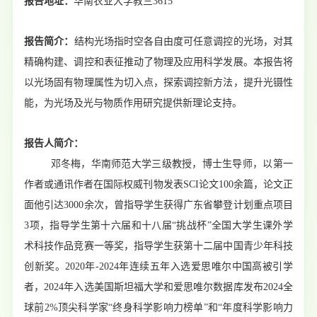
报告地址：
华南农业大学教三
3615
报告
简介
：
结构光场指时空各自由度可任意调控的光场，对其
精确构建、调控和表征推动了物理及应用科学发展。本报告将
以光场固有物理属性为切入点，探索调控新方法，提升光镊性
能，为光场及光与物质作用研究提供新理论支持。
报告人简介：
邓冬梅，华南师范大学三级教授，博士生导师，以第一
作者或通讯作者在国际权威刊物发表
SCI
论文
100
余篇，论文正
面他引达
3000
余次，曾指导学生获得广东省攀登计划重点项目
3
项，指导学生第十六届和十八届“挑战杯”全国大学生课外学
术科技作品竞赛一等奖，指导学生获第十二届中国青少年科技
创新奖。
2020
年
-2024
年连续五年入选爱思唯尔中国高被引学
者，
2024
年入选美国斯坦福大学和爱思唯尔数据库发布
2024
全
球前
2%
顶尖科学家“终身科学影响力榜单”和“年度科学影响力