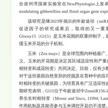
合崖州湾国家实验室在NewPhytologist上发表题为“Dual r
modulating gibberellins and floral organ gen
该研究是继2023年揭示的年龄途径（miR156-
促进因子的研究成果后，取得的又一重要
Gloosy15（Gl15）是玉米花期的双重抑
缓玉米开花的分子机制。
玉米（Zea mays）是全球范围内种植
义。玉米的开花期是决定其区域适应性和产量
相转变和成花转变）共同决定。目前，仅有少
对于这些基因自然变异的挖掘及在育种中的应
时相转变的关键基因，为培育具有广泛适应性
期研究表明，Gl15位于年龄途径中ZmmiR156-Z
养生长时相转变（Moose and Sisco, 11994; Lauter
作用机制及其能否参与玉米调控开花仍不清楚