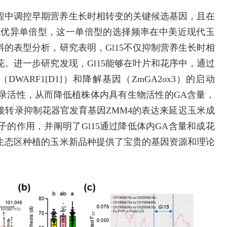
过程中调控早期营养生长时相转变的关键候选基因，且在
的早花优异单倍型，这一单倍型的选择频率在中美近现代玉
的表型分析，研究表明，Gl15不仅抑制营养生长时相
。进一步研究发现，Gl15能够在叶片和花序中，通过
基因（DWARF1[D1]）和降解基因（ZmGA2ox3）的启动
的转录活性，从而降低植株体内具有生物活性的GA含量，
直接转录抑制花器官发育基因ZMM4的表达来延迟玉米成
子的作用，并阐明了Gl15通过降低体内GA含量和成花
生态区种植的玉米新品种提供了宝贵的基因资源和理论