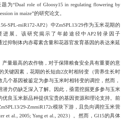
ole of Gloosy15 in regulating flowering by
e expression in maize”的研究论文。
SPL-miR172-AP2）中ZmSPL13/29作为玉米花期的
进展。该研究揭示了年龄途径中AP2转录因子
制子，通过抑制体内赤霉素含量和花器官发育基因的表达来延
最广、产量最高的农作物，对于保障粮食安全具有重要的意
的关键因素，花期的长短由2次时相转变（营养生长时
数几个基因被鉴定为参与玉米时相转变的调控，然而，
用潜力仍缺乏深入了解。因此，亟需挖掘更多参与玉米
的优良玉米新品种提供宝贵的基因资源和理论支持。前
mSPL13/29-ZmmiR172c模块下游，且负向调控玉米营
 et al., 2005; Yang et al., 2023）。然而，Gl15的具体
。