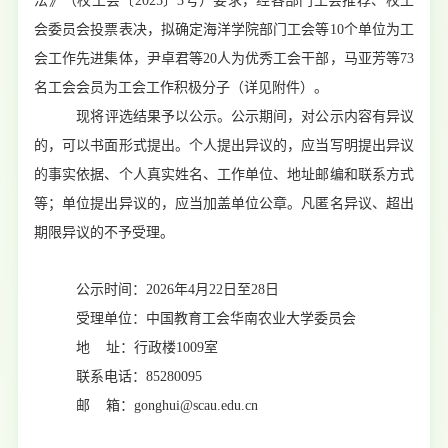
法》（校工会〔
2025
〕
3
号）要求，经各部门工会推荐、校工
会委员会投票表决，拟确定海洋学院部门工会等
10
个单位为工
会工作先进集体，尹卓君等
20
人为优秀工会干部，马亚芳等
73
名工会会员为工会工作积极分子（详见附件）。
现将评选结果予以公示。公示期间，对公示内容有异议
的，可以书面形式提出。个人提出异议的，应当写明提出异议
的事实依据、个人真实姓名、工作单位、地址邮编和联系方式
等；单位提出异议的，应当加盖单位公章。凡匿名异议、超出
期限异议的不予受理。
公示时间：
2026
年
4
月
22
日至
28
日
受理单位：中国教育工会华南农业大学委员会
地 址：行政楼
1009
室
联系电话：
85280095
邮 箱：
gonghui@scau.edu.cn