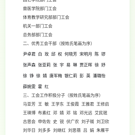
兽医学院部门工会
体育教学研究部部门工会
机关一部门工会
总务部部门工会
二、优秀工会干部（按姓氏笔画为序）
尹卓君 白 玫 邱 权 何晓芳 宋明月 陈 镠
张声森 张亚莉 张 宇 易 琳 贾正晖 徐 妤
徐 铮 徐 婧 唐军梅 银仁莉 彭 英 潘璐怡
薛婉雯 霍
红
三、工会工作积极分子（按姓氏笔画为序）
马亚芳 王 敏 王学东 王俊霞 王雅君 王修启
王瑛博 布素红 邓 婧 邓 铭 邓光远 艾民珉
古思会 申佐佐 史 锐 伏广农 刘子铷 刘卫欣
刘华日 刘多多 刘继红 刘思蓓 吕 娟 朱雁平