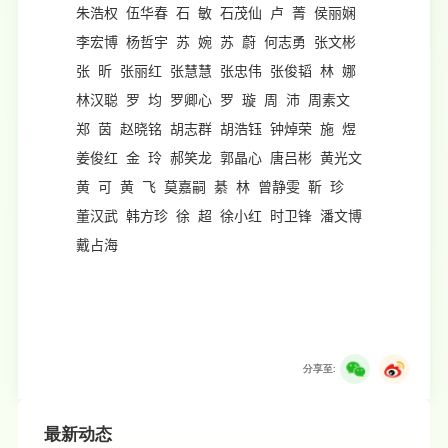
朱浩权 伍华春 石 敏 石茂仙 卢 菁 侯丽娴
李宏博 杨哲宇 苏 婉 苏 蔚 何志勇 张文彬
张 昕 张丽红 张慧慧 张忠伟 张俊韬 林 娜
林汉聪 罗 均 罗卿心 罗 璇 周 沛 周素文
郑 茵 赵晓铭 胡志群 胡浩钰 钟焯荣 施 煜
姜俊红 金 玲 郝笑龙 郭晶心 唐吕彬 黄光文
黄 可 黄 飞 莫嘉嗣 綦 林 曾静雯 靳 珍
董汉武 韩方珍 徐 超 徐小红 时卫锋 潘文博
戴占海
分享至:
最新动态