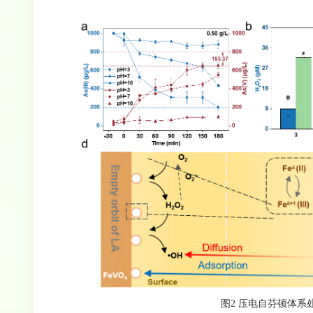
图2 压电自芬顿体