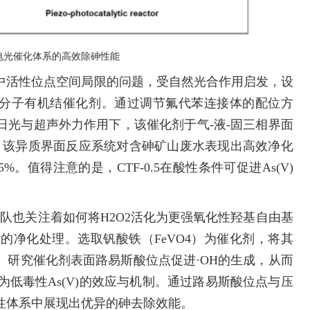
0.5压电光催化体系的高效除砷性能
中活性位点空间局限的问题，受自然光合作用启发，设
.5）分子有机结催化剂。通过调节氟代苯连接体的配位方
日光与超声外力作用下，该催化剂于气-液-固三相界面
率。该异质界面反应系统对含砷矿山废水表现出高效净化
63.5%。值得注意的是，CTF-0.5在酸性条件可促进As(V)
团队也关注着如何将H2O2活化为更强氧化性羟基自由基
染的净化处理。选取钒酸铁（FeVO4）为催化剂，将其
。研究催化剂表面路易斯酸位点促进·OH的生成，从而
转化为低毒性As(V)的效应与机制。通过路易斯酸位点与压
性体系中展现出优异的砷去除效能。