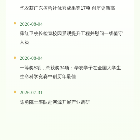
华农获广东省哲社优秀成果奖17项 创历史新高
2026-08-04
薛红卫校长检查校园景观提升工程并慰问一线值守
人员
2026-08-04
一等奖5项，总获奖34项：华农学子在全国大学生
生命科学竞赛中创历年最佳
2026-07-31
陈勇院士率队赴河源开展产业调研