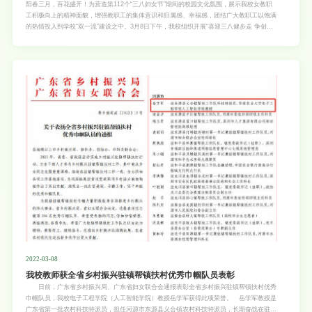
阳春三月，百花盛开！为营造第112个“三八妇女节”期间的校园文化氛围，展示我校女教职
工积极向上的精神面貌，增强教职工的集体意识和归属感、幸福感，团结广大教职工以饱满
的热情投入到学校“双一流”建设之中。3月8日下午，我校组织开展“喜迎三八健步走 争创一
流向前冲”环校健步行活动，校党委书记王斌伟、校长刘雅红、校党委副书记邓国安、副校
长钟强等校领导出席活动，全校32个部门工会近400名教职工报名参加。刘雅红代表学校向
全校辛勤工作的女教职工致以节日的问候，并感谢广大女教职工们对学校建设和发展所做出
的贡献。她希望，全体教职工能以更加饱满的热情投入到工作和生活当中，为学校“双一
流”建设贡献力量。王斌伟宣布活动开始，随着发令枪响，全体教职工按照健步行活动路线
一路前行。从红满堂出发，途经科技楼、院士广场、樱花园、农业工程楼、毛主席题字石等
标识性打卡点后返回起点，领略校园春光，了解校园文化站点，活动线路全程约5公里。微
风习习轻拂面，姹紫嫣红春意浓。活动过程中，老师们兴致盎然，三五成群，欢声笑语，行
走在“五湖四海一片林”的紫荆校园，感受春天的气息，享受运动的快乐，展示巾帼的风采。
最后在愉悦轻松的氛围下，参
2022-03-08
我校教师获全省乡村振兴驻镇帮镇扶村优秀巾帼队员表彰
日前，广东省乡村振兴局、广东省妇女联合会通报表彰全省乡村振兴驻镇帮镇扶村优秀
巾帼队员，我校电子工程学院（人工智能学院）教授岳学军获得此项荣誉。 岳学军教授是
广东省第一批农村科技特派员，担任河源市东源县义合镇农村科技特派员，长期奋战在驻镇