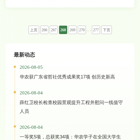
帮镇扶村工作一线，帮扶义合镇当地的产业发展，为当地引进项目3个，成功打造了义合花
海和东江湿地公园红色文旅项目，长期从事义合镇的农业技术服务，此外还积极参与双江镇
西施柚和叶潭镇蔬菜等地标性农产品的品牌建设，其事迹被学习强国、南方日报、河源日报
等主流媒体平台广泛宣传报道。（文图/电子工程学院（人工智能学院））
. . .
上页
266
267
268
269
270
277
下页
最新动态
2026-08-05
华农获广东省哲社优秀成果奖17项 创历史新高
2026-08-04
薛红卫校长检查校园景观提升工程并慰问一线值守
人员
2026-08-04
一等奖5项，总获奖34项：华农学子在全国大学生