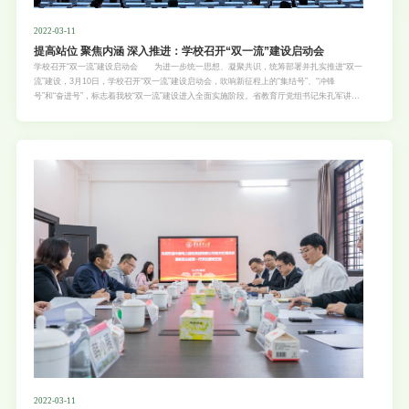
2022-03-11
提高站位 聚焦内涵 深入推进：学校召开“双一流”建设启动会
学校召开“双一流”建设启动会 为进一步统一思想、凝聚共识，统筹部署并扎实推进“双一
流”建设，3月10日，学校召开“双一流”建设启动会，吹响新征程上的“集结号”、“冲锋
号”和“奋进号”，标志着我校“双一流”建设进入全面实施阶段。省教育厅党组书记朱孔军讲
话 “华农进入国家‘双一流’建设行列，既是华农的喜事，也是广东高等教育的喜事，全省
上下都倍感振奋。”会上，省教育厅党组书记朱孔军结合广东高等教育的发展现状，对我
校“双一流”建设工作提出三点要求。他指出，华农要深刻认识进入“双一流”建设行列的重大
意义，进一步认清肩上的责任，增强责任意识、使命意识和主人翁意识，全员全程全方位参
与到“双一流”建设的工作中。要深刻把握“双一流”建设的任务和要求，高质量推进建设工
作，坚持立德树人、聚焦特色优势、服务国家急需、强化统筹协调。要加强组织领导，以一
流党建和思政工作为“双一流”建设提供坚强保障，汇聚起深入推进“双一流”建设的巨大力
量。瞿振元教授作“双一流”建设专题辅导报告 中国农业大学原党委书记、中国高等教育
学会原会长瞿振元教授应邀在会上作“双一流”建设专题辅导报告。他指出，“双一流”建设是
我国进入新时
2022-03-11