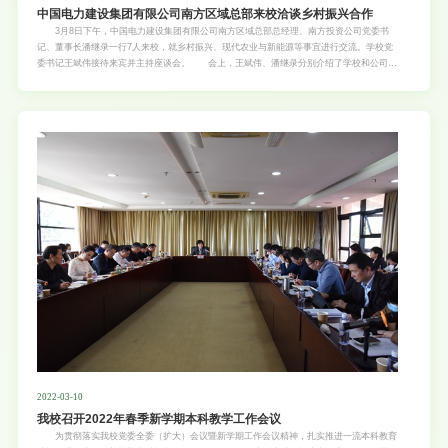
中国电力建设集团有限公司南方区域总部来校洽谈乡村振兴合作
3月8日下午，中国电力建设集团有限公司南方区域总部总经理、南方投资公司党委书
记、董事长潘继录一行7人来校，就乡村振兴、现代农业与新能源等事宜进行交流。学校党
委书记王斌伟接待来宾并主持座谈会。 会上，王斌伟、潘继录分别介绍了学校和公司的
基本情况。双方围绕乡村振兴规划、光伏+农业、生物质能、粤桂粤黔协作现代农业产业园
等方面进行了交流与探讨，并就“1+N”的形式签订战略框架协议和具体项目合作协议，尽快
推动合作项目的落实实施，推进双方实现能源与农业深度融合，共同推动乡村振兴成果落地
见效，实现共赢发展等事项达成一致意见。中国电建希望充分发挥在“水能城”领域“投建
营”全产业链一体化优势和规划设计、咨询策划前端引领作用，依托广东粤桂粤黔协作现代
农业产业园联合会，与华南农业大学不断加强战略合作，为助力乡村振兴、实现“碳达峰碳
中和”目标贡献电建智慧和力量。 中国电力建设集团有限公司南方区域总部党工委书
记、南方投资公司党委副书记、总经理杨铭钦，南方区域总部，南方投资公司市场与投资
部，新能源事业部负责人及昆明院有关人员，我校党政办公室、科学研究院、乡村振兴研究
院等单位相关负责同志参加了座谈会。（文/
2022-03-10
我校召开2022年春季新学期本科教学工作会议
为贯彻落实我校党委全委（扩大）会议暨新学期工作会议精神，扎实推进一流本科教育