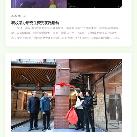
2022-03-10
我校举办研究生荧光夜跑活动
为进一步促进我校研究生身心健康发展，丰富科研学业之余的生活，塑造良好精神风
貌，自本学期起，我校党委学生工作部（党委研究生工作部）、校团委启动了以“悦动青
春，荧光夜跑”为主题的研究生夜跑活动。首期夜跑于3月5日晚由工程学院顺利承办，全校
共300多名研究生参与了活动。 当晚夜跑以燕山区运动场为起点，全程3公里，途径艺
术学院、图书馆、院士广场等标识性打卡点，并安排了签名墙、活动表演等环节。工程学院
的梁同学说：“与大家一起荧光夜跑，挥洒汗水，有效地缓解了近期的学习焦虑和生活压
力”。未来3周，夜跑活动还将由资源环境学院、园艺学院和食品学院轮流承办，预计还将有
近1500余名研究生参与。 下一步，党委学工部（研工部）还将根据研究生和本科生的
不同需求与特点，有针对性地策划并举办研究生趣味运动会、院际篮球比赛等活动，更好地
鼓励大学生“走下网络、走出宿舍、走向操场”，进一步发挥体育、美育、劳动教育以及校园
文化活动的育人作用。 党委学生工作部（党委研究生工作部）、校团委、工程学院有关
负责人和教师代表参加了本次活动。（文图/党委学生工作部（党委研究生工作部） 陈亚励
校研究生会）