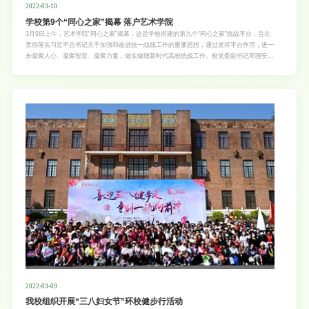
2022-03-10
学校第9个“同心之家”揭幕 落户艺术学院
3月9日上午，艺术学院“同心之家”揭幕，这是学校搭建的第九个“同心之家”统战平台，旨在
贯彻落实习近平总书记关于加强和改进统一战线工作的重要思想，通过发挥平台作用，进一
步凝聚人心、凝聚智慧、凝聚力量，做实做细新时代高校统战工作。校党委副书记邓国安
为“同心之家”揭幕，并与所联系的党派民革华南农业大学支部主委、食品学院教授黄苇，副
主委、材料与能源学院教授高振忠；党外人士朋友民盟盟员、艺术学院院长、教授金惠，无
党派人士、兽医学院研究员沈永义，民革党员、海洋学院副研究员徐民俊及艺术学院党政领
导班子、统战成员代表一起共进午餐、座谈交流，共话友谊、共商学校“双一流”建设发展。
座谈交流过程中，艺术学院党委汇报了学院统战工作基本情况及主要做法；与会的统战成员
高度认可这种跨学院、跨党派的互鉴交流方式，并围绕统战组织建设、党外代表人士培养选
拔、统一战线参政议政等方面开展深入交流，畅所欲言。邓国安一边认真倾听，一边给予回
应。他对与会人员所提的中肯意见建议表示感谢，并对接下来的统战工作提出希望。希望学
院党委要充分发挥“同心之家”平台作用，通过开展形式多样的活动切实做好统战工作，为学
校“争创一流”凝心聚力；各统一
2022-03-09
我校组织开展“三八妇女节”环校健步行活动