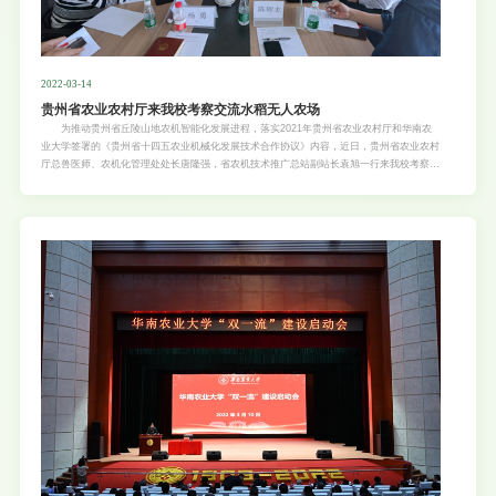
2022-03-14
贵州省农业农村厅来我校考察交流水稻无人农场
为推动贵州省丘陵山地农机智能化发展进程，落实2021年贵州省农业农村厅和华南农
业大学签署的《贵州省十四五农业机械化发展技术合作协议》内容，近日，贵州省农业农村
厅总兽医师、农机化管理处处长唐隆强，省农机技术推广总站副站长袁旭一行来我校考察交
流罗锡文院士团队水稻无人农场。 座谈会上，罗锡文院士介绍了水稻无人农场的“五个
特点”和“三大技术”，以及无人农场的农机配置方案。唐隆强总对我校特别是罗锡文院士长期
以来对贵州的支持表示感谢，并介绍了贵州农机化工作要点，希望能因地制宜地推进贵州省
水稻无人农场试点建设。会上，双方紧扣合作需求，就水稻精量直播技术、无人农场技术等
在贵州的适宜性和实用性、投资回报率等问题进行了深入的交流讨论，计划2022年在贵州
启动9个水稻无人农场建设项目，加快推进贵州水稻生产全程机械化和智能化水平。 考
察组参观了广州市增城丝苗米现代农业产业园和广州科旺实业有限责任公司，观看了水田激
光平地机、无人驾驶水稻水直播机、无人驾驶水稻旱直播机等机械现场作业，了解了科旺实
业“育种研究+绿色种植+智慧农业+智能加工+智慧粮仓+贸易服务+品牌营销+农业电商+农业
文旅”水稻全产业链开发模