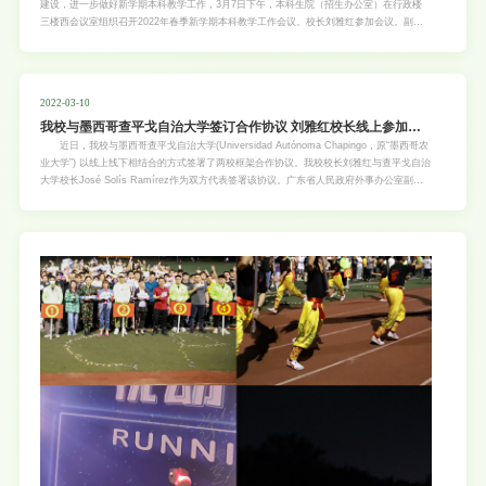
建设，进一步做好新学期本科教学工作，3月7日下午，本科生院（招生办公室）在行政楼
三楼西会议室组织召开2022年春季新学期本科教学工作会议。校长刘雅红参加会议。副校
长邓诣群主持会议。 刘雅红指出，我校入选国家“双一流”建设高校，本科教育也需要转
段升级。一是要牢记初心使命，扎实推动本科教育向一流目标迈进，明确学校本科教育高质
量发展的“施工图”“时间表”和“任务书”，校院两级齐心协力不断为学校一流本科人才培养作出
应有贡献。二是要统筹学科专业建设，持续推进专业优化升级，围绕国家战略和社会经济发
2022-03-10
展需要，不断优化专业布局，提升专业内涵，建好国家级和省级一流专业，形成专业建设的
我校与墨西哥查平戈自治大学签订合作协议 刘雅红校长线上参加签
高峰和高原，扎实推进课堂教学改革,全面提升教育教学质量。三是要多渠道筹措资源，切
实提高本科教育的投入水平和保障力度，在学校持续加大本科教育投入的同时，各单位也要
约仪式并致辞
近日，我校与墨西哥查平戈自治大学(Universidad Autónoma Chapingo，原“墨西哥农
积极通过校企联合、产学合作等多种形式，不断改善和提升办学条件。 邓诣群表示，本
业大学”) 以线上线下相结合的方式签署了两校框架合作协议。我校校长刘雅红与查平戈自治
科人才培养工作千头万绪，我们要认真研究国家的有关政策和文件精神，找准思路和方向，
大学校长José Solís Ramírez作为双方代表签署该协议。广东省人民政府外事办公室副主
积极思考，提前谋划。本科生院
任仓峰、墨西哥驻广州总领事Carlos Giralt Cabrales以视频方式祝贺中墨两校签订合作协
议。 刘雅红在致辞中指出，今年是中墨建交50周年，恰逢墨西哥国家第168个农学家
日，两校签约框架合作协议，意义重大。查平戈自治大学是墨西哥乃至拉美第一所农业大
学，已建校168年，培养了大批农业人才，期待两校在农业领域开展卓有成效的合作，为造
福两国乃至世界作出更多贡献，展现一流大学的使命与担当。 José Solís Ramírez校
长表示两校签署框架协议，将推进双方在农业教育、科技、人文领域开展交流合作。他特别
感谢广东省政府外事办公室及墨西哥驻穗总领馆的大力支持。 仓峰、Carlos Giralt
Cabrales表示，恰逢广东省与墨西哥州缔结友好省州20周年，两校签署合作协议，将更好
促进两国及