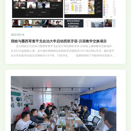
2022-03-14
我校与墨西哥查平戈自治大学启动西班牙语-汉语教学交换项目
近日我校正式启动与墨西哥查平戈自治大学的西班牙语-汉语线上课程教学交换项目，
从3月7日起陆续上课，其中面向我校师生的西班牙语课程共计5个班106位学员；面向查平
戈大学在校学生的汉语课程共计3个班，72名学生。 该课程得到了学校本科生院的大力
支持，被纳入学生选修课程，由外国语学院负责西语课程教学管理工作，人文与法学学院遴
选中文专业教师开展汉语教学工作。在开班仪式上，查平戈自治大学语言中心主任Minerva
及我校国际交流处副处长袁菊花作为双方代表分别致辞，鼓励学生充分利用本次机会，认真
学习，为双方的学术、科研及人文交流奠定语言基础，努力成为中墨乃至中拉合作人心相通
的友好使者。 我校在中拉农业科教创新联盟框架下，该西班牙语-汉语课程交换项目是
我校与墨西哥查平戈自治大学签订的框架合作协议之后的首个落地项目，将有效推进双方正
在商谈的语言和农业科教发展中心的筹建进程。(文图/国际交流处 余少虹)