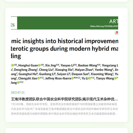
Syndrome”（论文链接：https://onlinelibrary.wiley.com/doi/10.1002/adfm.202204686）
为题发表在材料领域国际顶级期刊Advanced Functional Materials（Top一区，影响因子
19.924）上。 该研究论文的第一作者为我校2021级博士研究生刘菁，通讯作者为刘珍
珍教授，刘涛副教授为共同通讯作者。该工作受到了王清文教授的悉心指导和大力支持，并
且得到了国家自然科学基金、广东省自然科学基金、广州市教育局“林业工程”重点学科等项
目的资助。 呼吸作为人类必须的行为，不仅用于维持生命，而且可以作为评估人体健康
的重要指标。
2022-07-21
王海洋教授团队联合中国农业科学院研究团队揭示现代玉米杂种优势
群遗传改良与分化的基因组学基础
7月18日晚，我校生命科学学院、亚热带农业生物资源保护与利用国家重点实验室和岭南现
代农业科学与技术广东省实验室王海洋教授团队联合中国农业科学院作物科学研究所玉米优
异种质资源发掘与创新利用团队和中国农业科学院生物技术研究所玉米功能基因组创新团队
等在《自然-植物（Nature Plants）》（影响因子17.352）在线发表了题目为“Genomic
Insights into Historical Improvement of Heterotic Groups during Modern Hybrid Maize
Breeding”的研究论文，文章揭示了玉米父、母本杂种优势群趋同与趋异选择的遗传规律，
解析了玉米基因组分化特征及其对杂种优势的贡献，通过总结过去，将玉米育种实践经验理