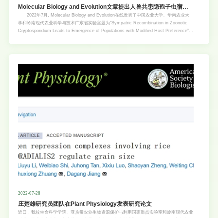
Molecular Biology and Evolution文章提出人兽共患隐孢子虫宿主
适应性演化新观点
2022年7月, Molecular Biology and Evolution在线发表了中国农业大学、华南农业大
学和岭南现代农业科学与技术广东省实验室题为“Sympatric Recombination in Zoonotic
Cryptosporidium Leads to Emergence of Populations with Modified Host Preference”的
研究文章（论文链接https://academic.oup.com/mbe/advance-article-
abstract/doi/10.1093/molbev/msac150/6625830）。 微小隐孢子虫是常见寄生原虫，
引起人和家畜水样腹泻, 严重影响人类健康和畜牧业发展，其中不同地理来源分离株具有宿
主范围差异。为此，本研究对不同国家和地区的101个分离株进行全基因组测序, 并开展了
比较基因组学和遗传进化分析，重点解析了世界各地人兽共患微小隐孢子虫的遗传特征、基
因渗入部位、遗传重组机制及宿主适应性演化过程。本研究测序的微小隐孢子虫基因组是目
前公共数据库中的数倍，也为隐孢子虫生物学和分子流
2022-07-28
庄楚雄研究员团队在Plant Physiology发表研究论文
近日，我校生命科学学院、亚热带农业生物资源保护与利用国家重点实验室和岭南现代农业