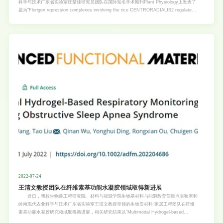
科学与技术广东省实验室庄楚雄研究员团队在国际知名学术期刊Plant Physiology上发表了
题为“Florigen repression complexes involving the rice CENTRORADIALIS2 regulate
grain size”的研究论文（论文链接：https://academic.oup.com/plphys/advance-article-
abstract/doi/10.1093/plphys/kiac338/6647857）。 水稻是短日照植物，成花素基因
Hd3a和RFT1均可促进水稻开花，它们都属于磷脂酰乙醇胺结合蛋白家族
（phosphatidylethanolamine binding protein family, PEBP）。PEBP家族的另外一个成
员，OsCEN2，是抑制开花复合体（Florigen repression complexes, FRC）的组成部
分，在水稻生殖转化和开花中发挥作用。然而，其在水稻种子大小调控中的功能和机制尚不
清楚。
2022-07-24
王清文教授团队在纤维素基功能水凝胶领域取得新进展
近日，我校生物质工程研究院、材料与能源学院生物基材料与能源教育部重点实验室和
岭南现代农业科学与技术广东省实验室王清文教授带领的生物质材料·家居工程团队在纤维
素基功能水凝胶研究领域取得新进展，相关研究结果以“Multimodal Hydrogel-based
Respiratory Monitoring System for Diagnosing Obstructive Sleep Apnea