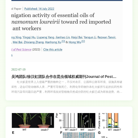
生活方式、营养以及影响生殖系统局部代谢和微环境的因素造成。附睾是精子成熟的重要场
所，从睾丸出来的精子必须进入附睾经历一
2022-07-19
吴鸿团队/徐汉虹团队合作在昆虫领域权威期刊Journal of Pest
Science发表研究论文
红火蚁是世界上入侵最严重的物种之一，不仅对农庄、公园和公路等环境、设施具有破
坏性，还会叮咬动物和人类，严重可导致死亡。利用化学药物扑杀红火蚁所引起的抗药性和
环境污染等问题日趋严重，利用环境友好型植物天然成分防控红火蚁已成为研发趋势。肉桂
是我国极具经济价值和开发潜能的特色林木资源，其精油具有杀虫、抑菌、抗氧化等多种功
效，在降低农药残留、生物安全，防治应用方面具有极大的利用价值。 近日，华南农业
大学亚热带农业生物资源保护与利用国家重点实验室吴鸿教授与徐汉虹教授课题组合作，在
利用肉桂天然成分防治红火蚁研究中取得了重要进展，相关研究成果以“Fumigation
activity ofessential oils ofCinnamomum loureiriitowardred imported fre ant
workers”（论文链接：https://doi.org/10.1007/s10340-022-01540-1）为题目，在昆虫领
域权威期刊《Journal of pest science》（中科院一区，IF 2021 = 5.742，昆虫学排名
3/100）杂志上发表。生命科学学院2