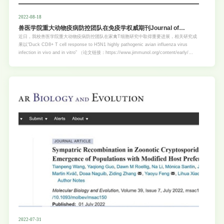
2022-08-18
兽医学院重大动物疫病防控团队在免疫学权威期刊Journal of
Immunology发表研究论文
近日，我校兽医学院重大动物疫病防控团队在家禽T细胞研究中取得重要进展，相关研究成
果以“Duck CD8+ T cell response to H5N1 highly pathogenic avian influenza virus
infection in vivo and in vitro” （论文链接：https://www.jimmunol.org/content/early/
2022/08/08/jimmunol.2101147）为题发表在免疫学领域国际权威期刊《Journal of
Immunology》。兽医学院代曼曼副教授为论文第一作者，兽医学院研究生导师、广东省农
科院廖明教授为通讯作者。 H5亚型禽流感病毒（Avian influenza virus，AIV）是我国最流
行的高致病性禽流感亚型之一，国内虽然长期使用灭活疫苗进行防疫，但依然广泛存在；而
防控H5亚型禽流感病毒感染水禽对控制其流行与传播至关重要。兽医学院重大动物疫病防
控团队研究发现H5亚型AIV在鸭体内的感染清除，除了与抗体水平有关外，鸭T细胞效应应
答也发挥着重要作用。但是目前对于鸭 T 细胞免疫应答研究匮
2022-07-31