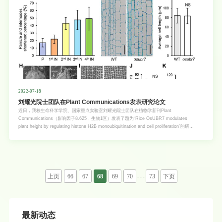
2022-07-18
刘耀光院士团队在Plant Communications发表研究论文
近日，我校生命科学学院、国家重点实验室刘耀光院士团队在植物学新刊Plant
Communications（影响因子8.625，生物1区）发表了题为“Rice OsUBR7 modulates
plant height by regulating histone H2B monoubiquitination and cell proliferation”的研究
论文（论文链接：https://doi.org/10.1016/j.xplc.2022.100412）。水稻（Oryza sativa
L.）是世界上最重要的粮食作物之一，同时也是单子叶植物基因组和遗传学研究的模式生
物。株高作为农作物抗倒伏和高产育种的重要农艺性状，也是影响水稻产量的重要影响因素
之一。因此，深入研究水稻半矮秆基因的表达调控及其作用机制，可以为完善水稻株高发育
的分子机理和育种改良提供理论依据。在本研究中发现了一个新的水稻半矮秆突变体
osubr7以及相关基因OsUBR7，该基因编码一个单泛素化修饰组蛋白H2B（H2Bub1）的
. . .
上页
66
67
68
69
70
73
下页
E3泛素连接酶。H2Bub1是染色质中组蛋白的一种常见且重要的表观遗传修饰，与真核生物
的基因转录
最新动态