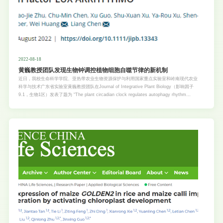
2022-08-18
黄巍教授团队发现生物钟调控植物细胞自噬节律的新机制
近日，我校生命科学学院、亚热带农业生物资源保护与利用国家重点实验室和岭南现代农业
科学与技术广东省实验室黄巍教授团队在Journal of Integrative Plant Biology（影响因子
9.1，生物1区）发表了题为 “The plant circadian clock regulates autophagy rhythm
through LUX ARRHYTHMO”的研究论文。细胞自噬是真核生物中高度保守的物质稳态机
制，通过降解错误折叠的蛋白质和受损的细胞器，实现对营养物质的循环再利用。近年来，
越来越多研究表明在动物中自噬途径与生物钟存在着紧密的相互调节的关系。多个生物钟转
录因子能够直接调控动物自噬基因的昼夜表达水平，而动物中自噬途径也能够降解生物钟的
核心组分从而反馈影响近日节律及其输出途径。然而植物自噬节律与生物钟的调控关系和分
子机制仍然不明确。该研究发现拟南芥细胞自噬在12 h光照/12 h黑暗（LD）条件下和持续
光照（LL）条件下都呈现明显的近日节律变化，说明植物自噬过程受生物钟调控。有意思
的是，LL条件和LD条件下相比，自噬节律的表达相位大幅提前，但振幅明显降低。进