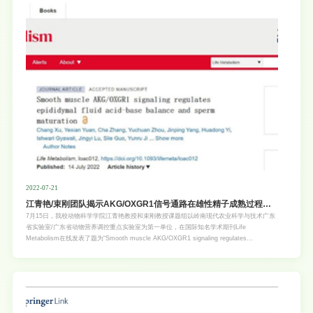
论化，为新时期玉米自交系创制和杂种优势利用提供理论指导。针对此项工作，在同期配发
了德国慕尼黑工业大学专家的新闻评论，给予了高度的评价。玉米是世界，也是我国的第一
大作物，在保障全球和我国粮食安全方面具有不可替代的作用。玉米杂交种（单交种）与其
父母本相比，具有很强的杂种优势。玉米单交种自从20世纪60年代开始在生产上大
2022-07-21
江青艳/束刚团队揭示AKG/OXGR1信号通路在雄性精子成熟过程中
发挥重要作用
7月15日，我校动物科学学院江青艳教授和束刚教授课题组以岭南现代农业科学与技术广东
省实验室/广东省动物营养调控重点实验室为第一单位，在国际知名学术期刊Life
Metabolism在线发表了题为“Smooth muscle AKG/OXGR1 signaling regulates
epididymal fluid acid-base balance and sperm maturation”的研究论文（论文连接：
https://doi.org/10.1093/lifemeta/loac012），揭示了AKG/OXGR1信号通路在维持雄性生
殖健康过程中发挥重要作用。该论文的通讯作者为束刚教授和江青艳教授，第一作者为我校
徐畅硕士、袁业现博士和张姹硕士。此论文受到岭南现代农业科学与技术广东省实验科研项
目（NZ20211028）和广东省特支计划本土创新创业团队（青年）“畜禽种业自主创新团
队”项目（2019BT02N630）资助。不孕不育是一个全球性的公共卫生问题，由遗传缺陷、