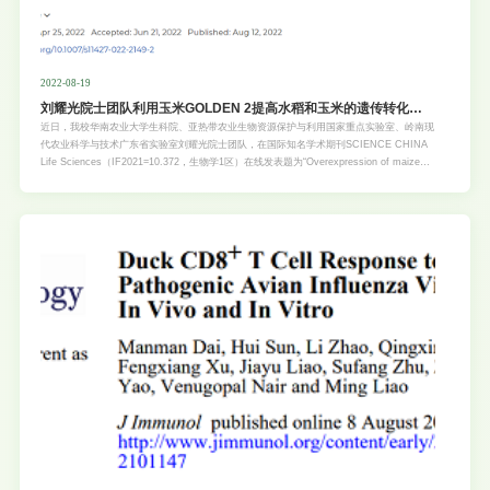
2022-08-19
刘耀光院士团队利用玉米GOLDEN 2提高水稻和玉米的遗传转化效
率
近日，我校华南农业大学生科院、亚热带农业生物资源保护与利用国家重点实验室、岭南现
代农业科学与技术广东省实验室刘耀光院士团队，在国际知名学术期刊SCIENCE CHINA
Life Sciences（IF2021=10.372，生物学1区）在线发表题为“Overexpression of maize
GOLDEN2 in rice and maize calli improves regeneration by activating chloroplast
development”的研究论文（论文链接：
https://www.sciengine.com/SCLS/doi/10.1007/s11427-022-2149-2）。该研究揭示了在
水稻和玉米的愈伤组织中过表达玉米GOLDEN2基因可促进愈伤的分化，从而提高遗传转化
效率。在遗传转化的过程中，愈伤组织或外植体组织再生效率的高低直接影响目的基因转化
的成功率。籼稻、玉米一直存在遗传转化难的问题。近年来报道了通过在愈伤组织或外植体
过表达一些植物发育调节因子或复合体如WUS/BBM，GRF/GIF，WOX5等可以促进植物
体细胞胚的产生或芽的再