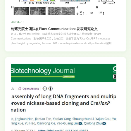
2022-07-18
刘耀光院士团队在Plant Communications发表研究论文
近日，我校生命科学学院、国家重点实验室刘耀光院士团队在植物学新刊Plant
Communications（影响因子8.625，生物1区）发表了题为“Rice OsUBR7 modulates
plant height by regulating histone H2B monoubiquitination and cell proliferation”的研究
论文（论文链接：https://doi.org/10.1016/j.xplc.2022.100412）。水稻（Oryza sativa
L.）是世界上最重要的粮食作物之一，同时也是单子叶植物基因组和遗传学研究的模式生
物。株高作为农作物抗倒伏和高产育种的重要农艺性状，也是影响水稻产量的重要影响因素
之一。因此，深入研究水稻半矮秆基因的表达调控及其作用机制，可以为完善水稻株高发育
的分子机理和育种改良提供理论依据。在本研究中发现了一个新的水稻半矮秆突变体
osubr7以及相关基因OsUBR7，该基因编码一个单泛素化修饰组蛋白H2B（H2Bub1）的
E3泛素连接酶。H2Bub1是染色质中组蛋白的一种常见且重要的表观遗传修饰，与真核生物
的基因转录