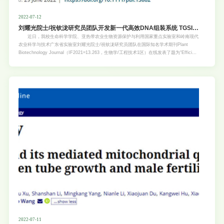
2022-07-12
刘耀光院士/祝钦泷研究员团队开发新一代高效DNA组装系统 TGSII-
UNiE
近日，我校生命科学学院、亚热带农业生物资源保护与利用国家重点实验室和岭南现代
农业科学与技术广东省实验室刘耀光院士/祝钦泷研究员团队在国际知名学术期刊Plant
Biotechnology Journal（IF2021=13.263，生物学/工程技术1区）在线发表了题为“Efficient
assembly of long DNA fragments and multiple genes with improved nickase-based
cloning and Cre/loxP recombination”的研究论文（论文链接：
https://onlinelibrary.wiley.com/doi/10.1111/pbi.13882），利用特异核苷酸序列引导的缺刻
酶介导的DNA组装与Cre/loxP重组相结合，开发了一种新的简单、高效、低成本的大片段
DNA克隆与多基因叠加系统TGSII-UNiE。 功能基因组学、合成生物学、分子农场的应
用、复杂性状的遗传改良以及代谢工程操作等，都涉及到DNA大片段（LDNA）的克隆和多
基因的组装。尽管目前已有多种DNA组装技术，如Golden
2022-07-11