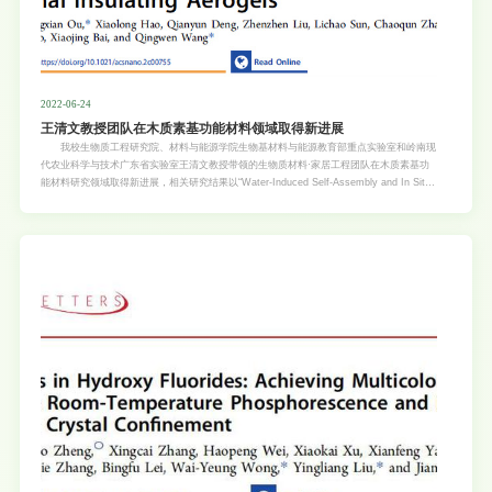
2022-06-24
王清文教授团队在木质素基功能材料领域取得新进展
我校生物质工程研究院、材料与能源学院生物基材料与能源教育部重点实验室和岭南现
代农业科学与技术广东省实验室王清文教授带领的生物质材料·家居工程团队在木质素基功
能材料研究领域取得新进展，相关研究结果以“Water-Induced Self-Assembly and In Situ
Mineralization within Plant Phenolic Glycol-Gel toward Ultrastrong and Multifunctional
Thermal Insulating Aerogels”（论文链接：
https://pubs.acs.org/doi/10.1021/acsnano.2c00755）为题发表在材料领域国际知名期刊
ACS Nano上。 生物质聚合物/二氧化硅纳米复合气凝胶具有极佳的保温隔热能力以及
绿色可再生特性，因而在节能工程研究领域得到了广泛关注。然而，机械强度低和环境稳定
性差等问题严重制约了该类复合材料的发展。木质素是一种产量大，具有复杂芳香骨架结构
的植物聚多酚，表现出诸如高的分子“刚度”、良好的疏水性以及优异的耐热性等极具吸引力
的天然属性。由于木质