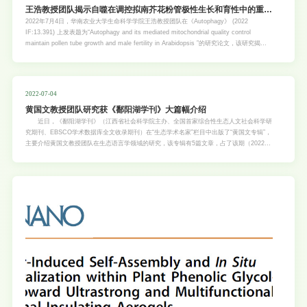
王浩教授团队揭示自噬在调控拟南芥花粉管极性生长和育性中的重要
功能
2022年7月4日，华南农业大学生命科学学院王浩教授团队在《Autophagy》 (2022
IF:13.391) 上发表题为“Autophagy and its mediated mitochondrial quality control
maintain pollen tube growth and male fertility in Arabidopsis ”的研究论文，该研究揭示
了在拟南芥花粉管生长和雄性生殖过程中，自噬在介导线粒体质量控制中发挥重要的调控生
物学功能。 自噬(Autophagy)是真核生物的主要分解代谢途径之一，参与调控植物生长、发
育和衰老等过程。近年研究发现自噬也参与调控植物生殖和育性，其中包括雄性配子体形成
和植物自交不亲和反应等。快速且极性生长的花粉管负责介导和运输两个精细胞至子房并释
2022-07-04
放，在植物有性生殖过程中发挥着关键的功能。花粉管的快速的生长需要消耗大量的物质和
黄国文教授团队研究获《鄱阳湖学刊》大篇幅介绍
能量。通过降解胞内储存的淀粉、脂质和蛋白质等物质，花粉管可持续获得细胞生长所需的
物质与能量。但是，自噬是否参与并调控了花粉管生长以及它在植物受精过程中发挥怎样的
近日，《鄱阳湖学刊》（江西省社会科学院主办、全国首家综合性生态人文社会科学研
生物学功能都尚未被研究和揭示。 该研
究期刊、EBSCO学术数据库全文收录期刊）在“生态学术名家”栏目中出版了“黄国文专辑”，
主要介绍黄国文教授团队在生态语言学领域的研究，该专辑有5篇文章，占了该期（2022年
第1期，总第76期）超过三分之一（44页）的篇幅。 生态语言学是上世纪70年代后慢慢
发展起来的，是探讨语言与生态问题的交叉学科。我校黄国文教授自2016年以来在这个研
究领域努力耕耘，并带领着一批关注语言与生态问题的学者在中国推动生态语言学研究；他
在国内外很有影响的学术期刊发表了多篇学术论文，出版了我国第一本生态语言学著作《什
么是生态语言学》（2019），他多次强调生态语言学研究者的社会责任和生态取向，提出
的“和谐话语分析”分析框架得到国内外同行的关注和认可；国际生态语言学学会召集人（主
席）、英国格罗斯特大学生态语言学教授阿伦·斯提比（Arran Stibbe）多次提及和评论和谐
话语分析框架，并认为“和谐话语分析的重要性在于，它提供了一个例子，说明生态语言学
走遍世界，并根据它所到达的地方的文化、哲学和生态进行重新改造。”黄国文教授是国际
生