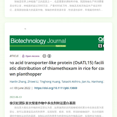
染色质结构与基因组功能及进化的关系
辣椒是世界上种植最广泛的蔬菜之一，也是重要的调味料作物。我国辣椒生产和消费量
居全球之首，种植面积超过3000万亩，产量4000多万吨，辣椒及其相关制品年产值近900
亿，是我国创收最大的蔬菜作物。辣椒的种质资源丰富，性状遗传多样，常规栽培种有5
个，已报道的辣椒属野生种有30个以上。其基因组庞大（超过3G），结构复杂，开展辣椒
基因组学研究有利于其种质资源利用以及分子设计育种。 6月16日，我校园艺学院在著
名学术期刊《Nature Communications》（5年影响因子15.8，中科院一区，TOP期刊）上
发表题为“The 3D architecture of the pepper genome and its relationship to function
and evolution” 的研究论文（论文链接：https://www.nature.com/articles/s41467-022-
31112-x）。该论文以我校辣椒课题组培育的优良辣椒自交系59号为材料，首次报道了辣椒
高质量染色体级别的三代拼接参考基因组，并通过整合高分辨率Hi-C图谱与表观组、转录
组以及遗传变异数据
2022-06-13
徐汉虹团队首次报道作物中杀虫剂转运蛋白基因
病虫害大都在农作物的特定部位为害，如果施用的农药能够精准积累分布在病虫害为害
部位，则可以显著提高农药利用率，实现智慧、精准、轻简、和谐的植物保护。充分挖掘和
调控作物转运农药的基因，创制以农药利用率为种质特征的作物新品种，实现种业与植保相