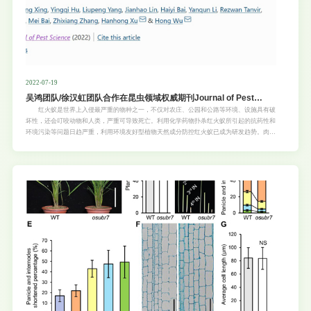
2022-07-19
吴鸿团队/徐汉虹团队合作在昆虫领域权威期刊Journal of Pest
Science发表研究论文
红火蚁是世界上入侵最严重的物种之一，不仅对农庄、公园和公路等环境、设施具有破
坏性，还会叮咬动物和人类，严重可导致死亡。利用化学药物扑杀红火蚁所引起的抗药性和
环境污染等问题日趋严重，利用环境友好型植物天然成分防控红火蚁已成为研发趋势。肉桂
是我国极具经济价值和开发潜能的特色林木资源，其精油具有杀虫、抑菌、抗氧化等多种功
效，在降低农药残留、生物安全，防治应用方面具有极大的利用价值。 近日，华南农业
大学亚热带农业生物资源保护与利用国家重点实验室吴鸿教授与徐汉虹教授课题组合作，在
利用肉桂天然成分防治红火蚁研究中取得了重要进展，相关研究成果以“Fumigation
activity ofessential oils ofCinnamomum loureiriitowardred imported fre ant
workers”（论文链接：https://doi.org/10.1007/s10340-022-01540-1）为题目，在昆虫领
域权威期刊《Journal of pest science》（中科院一区，IF 2021 = 5.742，昆虫学排名
3/100）杂志上发表。生命科学学院2