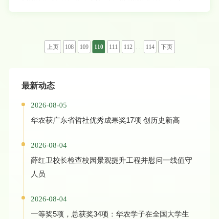
结合的颠覆性技术突破，是安全、轻简农业生产的迫切需求。 褐飞虱是为害水稻的主要
害虫之一，主要取食水稻韧皮部汁液。新烟碱类农药噻虫嗪作为种衣剂被广泛运用于水稻褐
飞虱等害虫的防治。鉴定水稻中噻虫嗪的转运蛋白基因功能，调控药剂向害虫取食部位积
累，提高噻虫嗪的有效利用率，对于实现稻田农药减量增效具有重要的意义。 近日，我
校亚热带农业生物资源与利用国家重点实验室、天然农药与化学生物学教育部重点实验室徐
汉虹与林菲课题组在Plant Biotechnology Journal杂志上发表题为“An amino acid
. . .
上页
108
109
110
111
112
114
下页
transporter-like protein (OsATL15) facilitates the systematic distribution of
thiamethoxam in rice for controlling the brow
最新动态
2026-08-05
华农获广东省哲社优秀成果奖17项 创历史新高
2026-08-04
薛红卫校长检查校园景观提升工程并慰问一线值守
人员
2026-08-04
一等奖5项，总获奖34项：华农学子在全国大学生