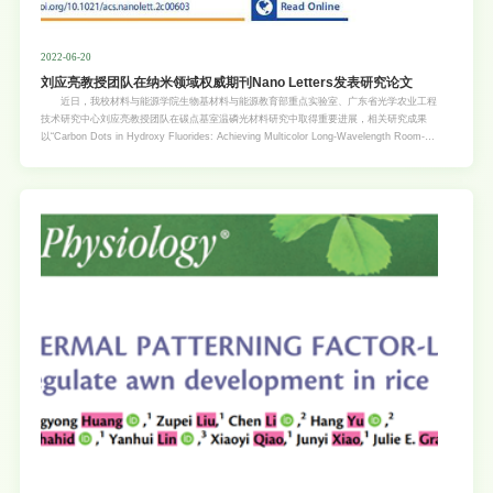
2022-06-20
刘应亮教授团队在纳米领域权威期刊Nano Letters发表研究论文
近日，我校材料与能源学院生物基材料与能源教育部重点实验室、广东省光学农业工程
技术研究中心刘应亮教授团队在碳点基室温磷光材料研究中取得重要进展，相关研究成果
以“Carbon Dots in Hydroxy Fluorides: Achieving Multicolor Long-Wavelength Room-
Temperature Phosphorescence and Excellent Stability via Crystal Confinement”（论文
链接：https://pubs.acs.org/doi/10.1021/acs.nanolett.2c00603）为题发表在纳米领域国
际权威期刊《Nano Letters》上。材料与能源学院2020级硕士研究生梁萍和研究助理郑义
浩（2019届材料科学与工程专业本科毕业生）为论文共同第一作者，庄健乐副研究员、刘
应亮教授和香港理工大学黄维扬教授为共同通讯作者。 碳点（CDs）作为一种新兴的
碳基发光材料，在发光领域引起了广泛的研究兴趣。近年来，CDs的室温磷光（RTP）性
能备受关注。一些现有的策略已被用于制备具有优异性能的CD