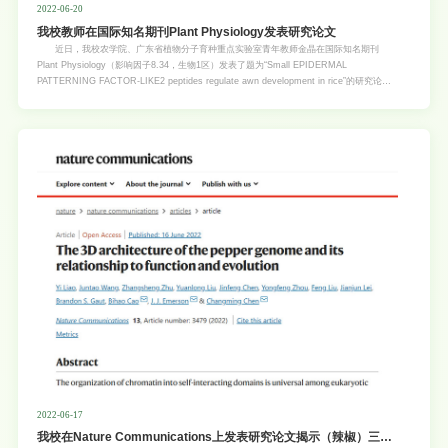
2022-06-20
我校教师在国际知名期刊Plant Physiology发表研究论文
近日，我校农学院、广东省植物分子育种重点实验室青年教师金晶在国际知名期刊
Plant Physiology（影响因子8.34，生物1区）发表了题为“Small EPIDERMAL
PATTERNING FACTOR-LIKE2 peptides regulate awn development in rice”的研究论文
（论文链接：https://doi.org/10.1093/plphys/kiac278）。 多肽分子调控细胞间的信
号，在生物的形成以及发育中发挥重要的作用。植物细胞间的相互交流也是通过大量的信号
分子。最近的研究已揭示了植物多肽激素参与细胞与细胞间的短距离信息的沟通交流，从而
调控植物生长、发育、抗逆等许多生命过程。其中，EPF/EPFL 家族基因所编码的多肽激
素是植物中一类重要的多肽家族，参与调控气孔、颖花和芒的发育。然而，水稻EPF/EPFL
家族的成员及其功能尚待鉴定。 芒是重要的驯化性状。Kasalath属于aus稻，其表现为
长芒的特性。该研究以Kasalath为受体材料，利用CRISPR/Cas9技术，系统性探索了水稻
中EPF/EPFL家族小肽成员在水稻芒
2022-06-17
我校在Nature Communications上发表研究论文揭示（辣椒）三维