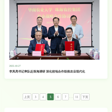
2025-10-27
李凤亮书记率队赴珠海调研 深化校地合作助推农业现代化
. . .
上页
3
4
5
6
7
11
下页