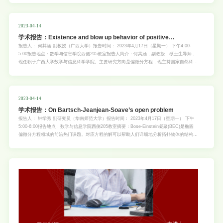
样硬化，增加心血管疾病的发病率和死亡率。为了提高公众对冠心病及血脂相关知识的知晓
率，了解冠心病患者发作时如何自救，平时应如何管理和控制自己的血脂，校医院拟开展相
关知识讲座。（参与者有小礼物赠送）具体安排如下：讲座时间:2023年4且18且(周二)
2023-04-14
15:00-17: 00讲座地点:华农大奇康综合楼三楼会议室讲者:范穗光主任医师 华南农业大学医
学术报告：Existence and blow up behavior of positive
院院长陈求真副主任医师讲座安排时间主讲人授课主题15:00—16:00范穗光冠心病发作如
何自救16:00—17:00陈求真关注血脂主讲人:1、范穗光华南农业大学医院院长，主任医师，
normalized solution to the Kirchhoff equation with general
报告人： 何其涵 副教授（广西大学）报告时间： 2023年4月17日（星期一） 下午4:00-
在广州医科大学附属第二医院工作10年。擅长于老年病、甲状腺疾病、内科心血管系统常
5:00报告地点：数学与信息学院西侧205教室报告人简介：何其涵，副教授，硕士生导师，
nonlinearities: Mass super-critical case
见病、多发病及部分疑难、危重疾病的诊治。2、陈求真副主任医师，校医院高血
现任职于广西大学数学与信息科学学院。主要研究方向是偏微分方程，现主持国家自然科学
基金地区基金1项，曾主持国家自然科学基金青年基金1项，国家自然科学基金天元基金1
项，广西自然科学基金青年基金1项等，参与多项省部级及以上项目。在J. Differential
Equations，J. Math. Anal. Appl.， Sci. China Math.，Proc. Roy. Soc. Edinburgh Sect.
A，Proc. Amer. Math. Soc. 等杂志上发表论文十多篇。欢迎广大师生莅临参加！
2023-04-14
学术报告：On Bartsch-Jeanjean-Soave’s open problem
报告人： 钟学秀 副研究员（华南师范大学）报告时间： 2023年4月17日（星期一） 下午
5:00-6:00报告地点：数学与信息学院西侧205教室摘要：Bose-Einstein凝聚(BEC)是椭圆
偏微分方程领域的前沿热门课题。对应方程的解可以帮助人们详细地分析拓扑物体的结构和
性质。当前冷原子系统提供了一个理想的平台去研究复杂的拓扑结构，作为代表，两组分的
玻色爱恩斯坦凝聚(BEC)已经在实验中得到了广泛的应用。众所周知，固定频率BEC中的
Sirakov 公开问题是非线性泛函分析和椭圆偏微分方程领域的一个重要公开问题。在当前比
较关注的规范解问题研究中，Bartsch-Jeanjean-Soave在[JMPA,2016]也提出了一个与之
平行的公开问题。报告人将汇报一下跟合作者在这个公开问题方面的一些进展(成果涉及合
作者：Thomas Bartsch, 邹文明教授, Louis Jeanjean, 张建军教授)报告人简介：钟学秀，
华南师范大学副研究员，华南数学应用与交叉研究中心青年拔尖引进人才。研究方向为运用
非线性分析、变分法等方法来研究几何分析学、数学物理中椭圆型偏微分方程和方程组以及
某些