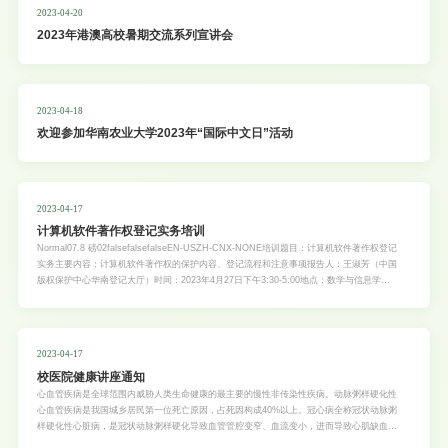
2023-04-20
2023年港澳高校暑期交流系列宣讲会
2023-04-18
欢迎参加华南农业大学2023年“国际中文日”活动
2023-04-17
计算机软件著作权登记实务培训
Normal07.8 磅02falsefalsefalseEN-USZH-CNX-NONE培训题目：计算机软件著作权登记
实务主要内容：计算机软件著作权的保护内容、登记流程和注意事项报告人：王淑芳（中国
版权保护中心华南登记大厅）时间：2023年4月27日下午3:30-5:00地点：数学与信息学院
（软件学院）201报告厅报告人简介：王淑芳，2003年毕业于内蒙古师范大学中文系，内蒙
古包头市人。曾任职于内蒙古丰镇市第三中学教师，现就职于中国版权保护中心华南登记大
厅，从事软件著作权登记材料的初步审查工作。日常工作中主要负责软件著作权登记材料的
申报、流程跟踪，同时负责沟通审查意见并处理相关补正，定期为企业培训、指导。曾多次
2023-04-17
被评为优秀员工，岗位能手。 欢迎各位老师同学积极参加！科学研究院（新农村发展研究
校医院健康讲座通知
院）2023年4月17日
心血管疾病是全球范围内威胁人类生命健康的最主要的慢性非传染性疾病。动脉粥样硬化性
心血管疾病是我国城乡居民第一位死亡原因，占死因构成40%以上。冠心病全称冠状动脉粥
样硬化性心脏病，是冠状动脉粥样硬化导致血管管腔变窄、血流变小，进而导致心肌缺血或
者缺氧而引起的心脏病。高脂血症是冠心病的重要危险因素，长期患高脂血症可导致动脉粥