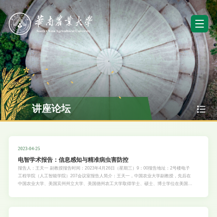
讲座论坛
2023-04-25
电智学术报告：信息感知与精准病虫害防控
报告人：王天一 副教授报告时间：2023年4月26日（星期三）9：00报告地址：2号楼电子
工程学院（人工智能学院）207会议室报告人简介：王天一，中国农业大学副教授，先后在
中国农业大学、美国宾州州立大学、美国德州农工大学取得学士、硕士、博士学位在美国农
业工程领域成功将无人机遥感技术引入棉花产业，突破了病株表征反射波谱特性解析技术，
解决了困扰北美洲百年的棉花根腐病国际难题，被美国棉花协会授予当年唯一杰出贡献奖。
当前围绕国家重点研发计划与现代农业产业技术牧草体系研究重点，主持及参加相关国家
级/省部级科研项目10项，其中包含主持”十四五”国家重点研发子课题2项、内蒙古自治区科