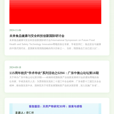
2024-11-06
未来食品健康与安全科技创新国际研讨会
未来食品健康与安全科技创新国际研讨会/International Symposium on Future Food
Health and Safety Technology Innovation尊敬的各位专家、学者及同仁：食品安全与健康
的中国式现代化，是国家实现强国战略的伟大目标之一。当前，我国食品工业已进入以“营
养与健康”为导向的转型发展期，迫切需要依靠科技创新，突破“卡脖子”技术瓶颈，实现食品
工业健康转型升级。为贯彻落实党的二十届三中全会中关于“构建多元化食物供给体系”等决
策部署，助力建设农业强国、推进乡村全面振兴、增强高水平人才培养，由华南农业大学主
办、华南农业大学食品学院承办的未来食品健康与安全科技创新国际研讨会将于11月9日在
2024-09-18
广东广州召开。Dear Experts, Scholars, and Relevant Personnel,The modernization of
115周年校庆“学术华农”系列活动之0294：广东中衡山论坛第18期
food safety and health in China is one of the great goals for the nation to achieve its
strategic visio
关于举办广东中衡山论坛第18期——岭南特色预制菜产业创新发展研讨会的通知尊敬的各
位专家、学者及相关人员：为贯彻落实党的二十届三中全会精神、广东省委十三届五次全会
精神，推动落实党中央、国务院关于培育发展预制菜产业的决策部署，深入实施广东省“百
千万工程”，推动广东预制菜产业高质量发展，助力粤味粤式预制菜“出海”催生农业新质生产
力，加快构建国内经济大循环、国内国际双循环的新发展格局，由广东省农业农村厅、华南
农业大学、南方财经全媒体集团主办的“岭南特色预制菜产业创新发展研讨会”将于9月21日
在广东广州召开。会议将立足岭南特色，围绕技术创新、产业升级、高端人才培养、乡村振
兴等主题开展交流，深度探索预制菜行业发展的趋势与方向，以新质生产力引领高质量发
展，成就“六个一”，即一批科研成果、高端人才、龙头企业、地方经济、载体模式、技术装