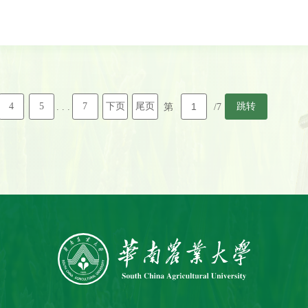
4
5
7
下页
尾页
跳转
. . .
第
/7