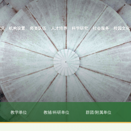
概况
机构设置
师资队伍
人才培养
科学研究
社会服务
校园文化
教学单位
教辅/科研单位
群团/附属单位