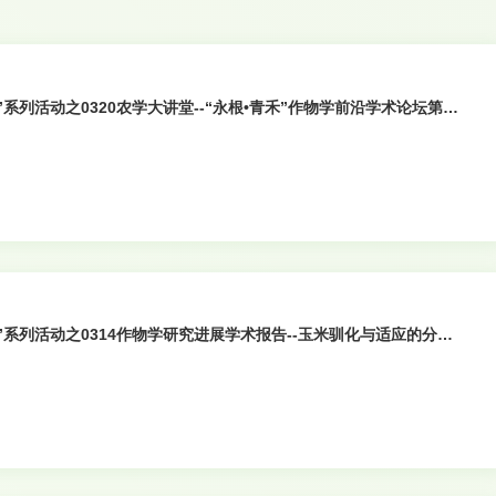
”系列活动之0320农学大讲堂--“永根•青禾”作物学前沿学术论坛第
农”系列活动之0314作物学研究进展学术报告--玉米驯化与适应的分子