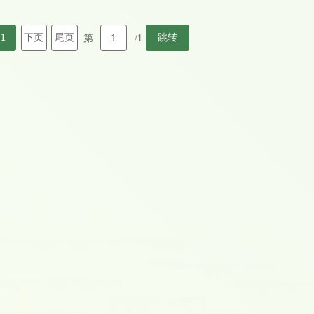
二维码，
1
下页
尾页
跳转
第
/1