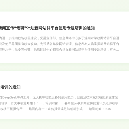
闻宣传“笔耕”计划​新网站群平台使用专题培训的通知
进一步推动数智校园建设，党委宣传部、信息网络中心拟于近期对学校网站群平台进
能及使用界面将有较大改动。为帮助各单位网站管理、信息发布人员掌握新网站群平台
管理水平，党委宣传部、信息网络中心拟联合举办新网站群平台使用专题培训，有关事
各单位负责网站管理、信息发布的老师二、培训安排 时间：5月29日（周四）下
09课室 主讲人：南京苏迪科技有限公司华南区域实施总监 梁喜菊三、有关要
并于5月28日12:00前通过扫描下方二维码报送参会回执。参会人员可提前准备有关
，培训后现场咨询。 联系人：曾老师、安老师，联系电话：85283812、
传“笔耕”计划系列培训参会回执二维码党委宣传部、信息网络中心2025年5月27日
题培训的通知
eepSeek等AI工具、无人机等智能设备的使用能力，以前沿技术赋能校园新媒体发
”专题培训，有关事项通知如下：一、培训对象 各单位从事新闻宣传的通讯员老师或学
点：行政楼三楼报告厅 培训内容一：宣传报道规范与创新形式 培训时间：9:45-
发展部新媒体产品工作室主任。 培训内容二：DeepSeek实用技巧赋能产品创
运营负责人 培训内容三：无人机使用技巧分享 培训时间：10:50-11:30 主讲
方直播》出镜记者；徐杰，南方都市报、N视频记者，《杰哥带你飞》视频号创作者