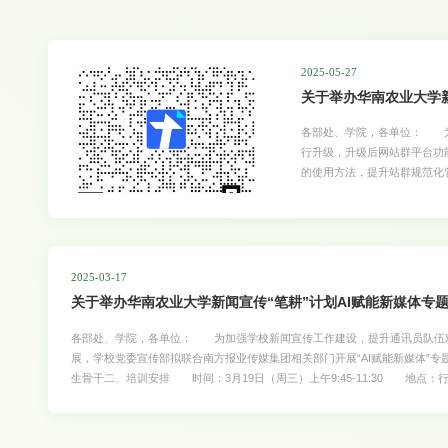
2025-05-27
关于举办华南农业大学新
各部处、学院，各单位： 为
行升级，升级后网站群平台功
的使用方法，提升站群规范化
项通知如下：一、培训对象 
午3点 地点：东区实验楼6
求 请各单位落实好参会人员，
网站运营和信息发布的相关问题
87563665。 附：新闻宣
2025-03-17
关于举办华南农业大学新闻宣传“笔耕”计划AI赋能新媒体专
各部处、学院，各单位： 为加强学校新闻宣传工作建设，提升通讯员队伍对D
展，学校党委宣传部拟联合南方报业传媒集团相关部门开展“AI赋能新媒体
生骨干二、培训安排 时间：3月19日（周三）上午9:45-11:30 地
10:15 主讲人：陈春霖，南方报业传媒集团团委副书记，南方杂志社全媒体
新 培训时间：10:15-10:45 主讲人：李豪，南方都市报社N视频用户
人：李冉，南方杂志社全媒体发展部记者，《粤讲粤有李》栏目评论员，《南