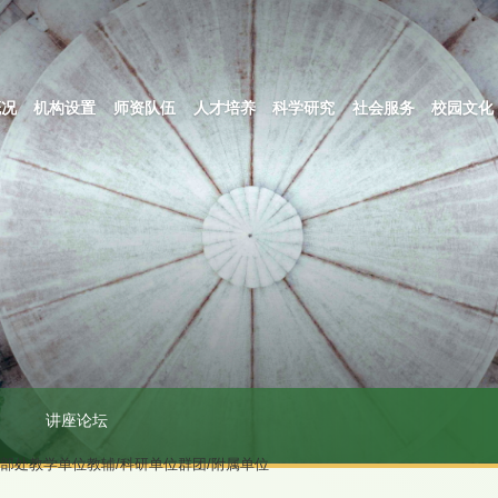
概况
机构设置
师资队伍
人才培养
科学研究
社会服务
校园文化
讲座论坛
关部处
教学单位
教辅/科研单位
群团/附属单位