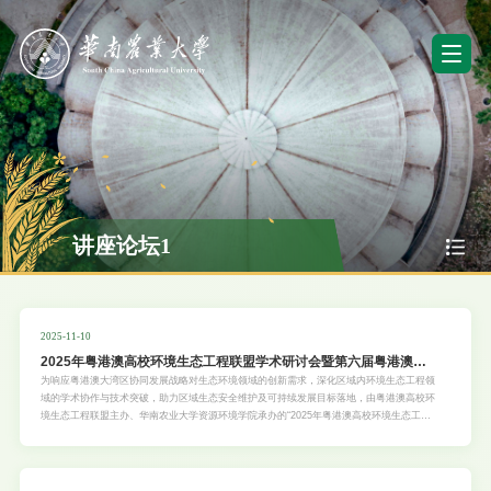
讲座论坛1
2025-11-10
2025年粤港澳高校环境生态工程联盟学术研讨会暨第六届粤港澳高
校环境生态工程青年学者论坛
为响应粤港澳大湾区协同发展战略对生态环境领域的创新需求，深化区域内环境生态工程领
域的学术协作与技术突破，助力区域生态安全维护及可持续发展目标落地，由粤港澳高校环
境生态工程联盟主办、华南农业大学资源环境学院承办的“2025年粤港澳高校环境生态工程
联盟学术研讨会暨第六届粤港澳高校环境生态工程青年学者论坛”定于2025年11月14日（周
五）至15日（周六）在广州华南农业大学资源环境学院举行。论坛以“大湾区生态环境安全
与绿色发展”为核心主题，聚焦大湾区生态系统保护修复、环境风险精准防控、绿色低碳转
型路径等关键议题，旨在搭建粤港澳及国内高校、科研机构优秀学者的专业化学术交流平