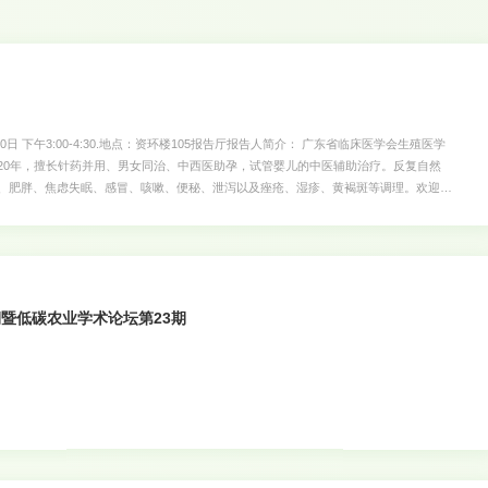
 下午3:00-4:30.地点：资环楼105报告厅报告人简介： 广东省临床医学会生殖医学
20年，擅长针药并用、男女同治、中西医助孕，试管婴儿的中医辅助治疗。反复自然
、肥胖、焦虑失眠、感冒、咳嗽、便秘、泄泻以及痤疮、湿疹、黄褐斑等调理。欢迎广
暨低碳农业学术论坛第23期