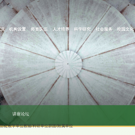
概况
机构设置
师资队伍
人才培养
科学研究
社会服务
校园文化
讲座论坛
关部处
教学单位
教辅/科研单位
群团/附属单位