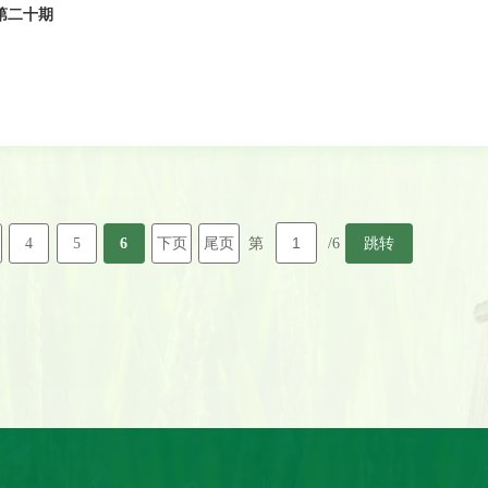
第二十期
4
5
6
下页
尾页
跳转
第
/6