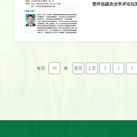
资环低碳农业学术论坛
10
首页
上页
1
2
3
每页
条