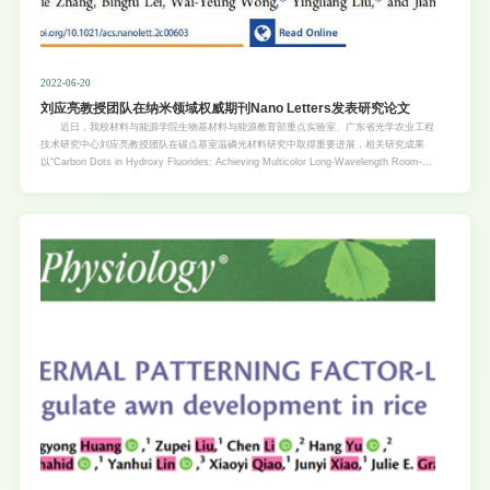
2022-06-20
刘应亮教授团队在纳米领域权威期刊Nano Letters发表研究论文
近日，我校材料与能源学院生物基材料与能源教育部重点实验室、广东省光学农业工程
技术研究中心刘应亮教授团队在碳点基室温磷光材料研究中取得重要进展，相关研究成果
以“Carbon Dots in Hydroxy Fluorides: Achieving Multicolor Long-Wavelength Room-
Temperature Phosphorescence and Excellent Stability via Crystal Confinement”（论文
链接：https://pubs.acs.org/doi/10.1021/acs.nanolett.2c00603）为题发表在纳米领域国
际权威期刊《Nano Letters》上。材料与能源学院2020级硕士研究生梁萍和研究助理郑义
浩（2019届材料科学与工程专业本科毕业生）为论文共同第一作者，庄健乐副研究员、刘
应亮教授和香港理工大学黄维扬教授为共同通讯作者。 碳点（CDs）作为一种新兴的
碳基发光材料，在发光领域引起了广泛的研究兴趣。近年来，CDs的室温磷光（RTP）性
能备受关注。一些现有的策略已被用于制备具有优异性能的CD