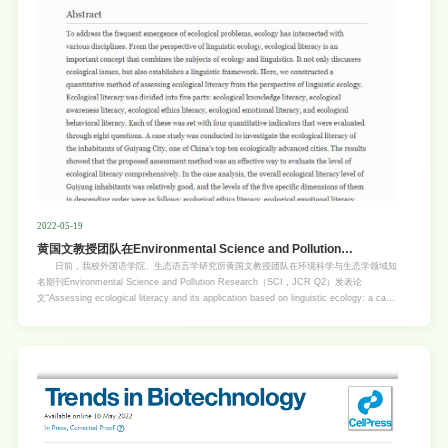
增强了组织损伤
2022-05-19
黄国文教授团队在Environmental Science and Pollution
Research期刊发表论文
日前，我校外国语学院、生态语言学研究所黄国文教授团队在环境科学与生态学领域知
名期刊Environmental Science and Pollution Research（SCI，JCR Q2）发表论
文“Assessing ecological literacy and its application based on linguistic ecology: a case
study of Guiyang City, China”（论文链接：
https://link.springer.com/article/10.1007/s11356-021-16753-7），黄国文教授和我校资源
环境学院章家恩教授为共同通讯作者，其博士生哈长辰为第一作者。 ESPR是一份同
行评议的国际期刊，广泛关注环境科学和相关学科的各个领域；在生态文明建设的背景下，
为相关领域的研究者提供了一个跨学科交流的平台。最新影响因子为4.223（5年影响因子
4.306）。 该论文基于语言生态学的研究框架，聚焦生态素养水平的评估与应用；在为
生态素养水平构建五个维度的评估框架基础上，以我国十佳生态文明城市之一的贵阳市