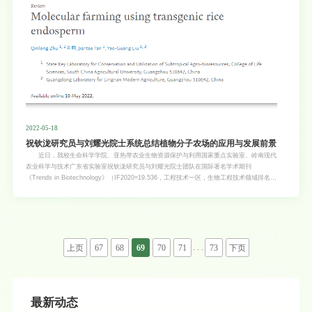
2022-05-18
祝钦泷研究员与刘耀光院士系统总结植物分子农场的应用与发展前景
近日，我校生命科学学院、亚热带农业生物资源保护与利用国家重点实验室、岭南现代
农业科学与技术广东省实验室祝钦泷研究员与刘耀光院士团队在国际著名学术期刊
《Trends in Biotechnology》（IF2020=19.536，工程技术一区，生物工程技术领域排名
3/159）在线发表了题为“Molecular farming using transgenic rice endosperm”的综述论文
（论文链接地址：https://doi.org/10.1016/j.tibtech.2022.04.002）。该论文系统总结了水
稻胚乳作为生物反应器的优缺点、对分子农场概念提出了新的见解，并对如何提高目标产物
含量及其面临的挑战进行了讨论，展望了利用水稻胚乳为代表的植物分子农场的未来发展方
向。 植物表达系统具有低成本、可扩展、安全且环保的特点。传统分子农场，就是利用
常规基因工程方法在植物生物反应器中生产各种重要的生物医药的目标产物。由于不同于一
. . .
上页
67
68
69
70
71
73
下页
般的以微生物或动物细胞所生产的蛋白药物，分子农场所生产的医用蛋白质没有人类病原或
微生物毒素等安全顾虑。近期加拿大卫生部批准了世界首个植物来源的新冠病
最新动态