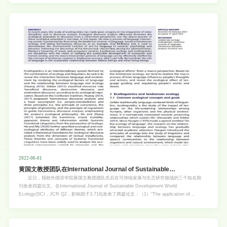
软化异常）(Song et al., 2019; Song et al., 2022; Lai et al., 2022)，严重影响粉蕉果实的
食用品质和商品价值。本课题组的前期研究结果表明，适当浓度的外源ABA处理可有效缓解
粉蕉果实的冷害症状及后熟障碍(Song et al., 2022)。但是，关于ABA缓解粉蕉果实冷害的
作用机制尚不清晰。 6月3日，我校园艺学院李雪萍课题组在Horticulture
Research（影响因子6.793，中科院1区Top期刊）上发表了题为Role of MaABI5-like gene
in abscisic acid-induced cold tolerance of ‘Fenjiao’ banana fruit（ht
2022-06-01
黄国文教授团队在International Journal of Sustainable
Development & World Ecology等期刊发表四篇论文
近日，我校外国语学院黄国文教授团队先后在可持续发展与生态研究领域的三个知名期
刊发表四篇论文。在International Journal of Sustainable Development World
Ecology(SCI，JCR Q2，影响因子3.716)发表了两篇论文：（1）“The application of
landsenses ecology in language carriers”(链接：
https://doi.org/10.1080/13504509.2021.1920062)，（2）“Advancement trajectory of
emerging landsenses ecology for sustainability research and implementation”(链接：
https://doi.org/10.1080/13504509.2022.2075483)。在国际期刊International Journal of