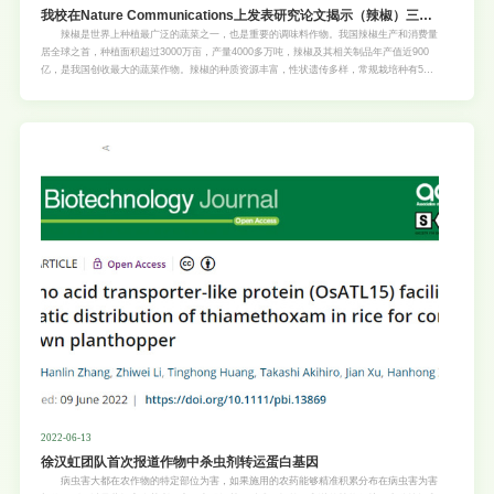
我校在Nature Communications上发表研究论文揭示（辣椒）三维
染色质结构与基因组功能及进化的关系
辣椒是世界上种植最广泛的蔬菜之一，也是重要的调味料作物。我国辣椒生产和消费量
居全球之首，种植面积超过3000万亩，产量4000多万吨，辣椒及其相关制品年产值近900
亿，是我国创收最大的蔬菜作物。辣椒的种质资源丰富，性状遗传多样，常规栽培种有5
个，已报道的辣椒属野生种有30个以上。其基因组庞大（超过3G），结构复杂，开展辣椒
基因组学研究有利于其种质资源利用以及分子设计育种。 6月16日，我校园艺学院在著
名学术期刊《Nature Communications》（5年影响因子15.8，中科院一区，TOP期刊）上
发表题为“The 3D architecture of the pepper genome and its relationship to function
and evolution” 的研究论文（论文链接：https://www.nature.com/articles/s41467-022-
31112-x）。该论文以我校辣椒课题组培育的优良辣椒自交系59号为材料，首次报道了辣椒
高质量染色体级别的三代拼接参考基因组，并通过整合高分辨率Hi-C图谱与表观组、转录
组以及遗传变异数据
2022-06-13
徐汉虹团队首次报道作物中杀虫剂转运蛋白基因
病虫害大都在农作物的特定部位为害，如果施用的农药能够精准积累分布在病虫害为害