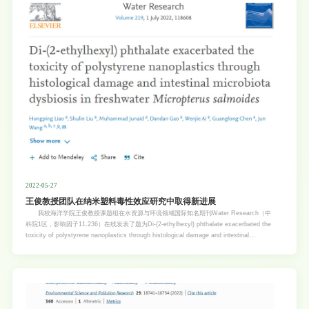
Environmental Research and Public Health (SCI，JCR Q1，影响因子3
2022-05-27
王俊教授团队在纳米塑料毒性效应研究中取得新进展
我校海洋学院王俊教授课题组在水资源与环境领域国际知名期刊Water Research（中
科院1区，影响因子11.236）在线发表了题为Di-(2-ethylhexyl) phthalate exacerbated the
toxicity of polystyrene nanoplastics through histological damage and intestinal
microbiota dysbiosis in freshwater Micropterus salmoides的研究论文（论文链接：
https://doi.org/10.1016/j.watres.2022.118608）揭示了纳米塑料（PS-NPs）和有机污染
物邻苯二甲酸二辛酯（DEHP）对大口黑鲈的毒性效应。该论文的通讯作者为海洋学院王俊
教授，第一作者为海洋学院2021级博士生廖洪平。 研究发现，大口黑鲈在喂食纳米塑
料21天以后，PS-NPs在肠道组织中积累，显著降低了大口黑鲈的摄食率和生长率，组织病
理学分析显示大口黑鲈的肠道和肝脏受到不同程度的结构损伤。PS-NPs和DEHP共同暴露