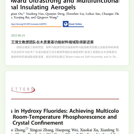
2022-06-24
王清文教授团队在木质素基功能材料领域取得新进展
我校生物质工程研究院、材料与能源学院生物基材料与能源教育部重点实验室和岭南现
代农业科学与技术广东省实验室王清文教授带领的生物质材料·家居工程团队在木质素基功
能材料研究领域取得新进展，相关研究结果以“Water-Induced Self-Assembly and In Situ
Mineralization within Plant Phenolic Glycol-Gel toward Ultrastrong and Multifunctional
Thermal Insulating Aerogels”（论文链接：
https://pubs.acs.org/doi/10.1021/acsnano.2c00755）为题发表在材料领域国际知名期刊
ACS Nano上。 生物质聚合物/二氧化硅纳米复合气凝胶具有极佳的保温隔热能力以及
绿色可再生特性，因而在节能工程研究领域得到了广泛关注。然而，机械强度低和环境稳定
性差等问题严重制约了该类复合材料的发展。木质素是一种产量大，具有复杂芳香骨架结构
的植物聚多酚，表现出诸如高的分子“刚度”、良好的疏水性以及优异的耐热性等极具吸引力
的天然属性。由于木质