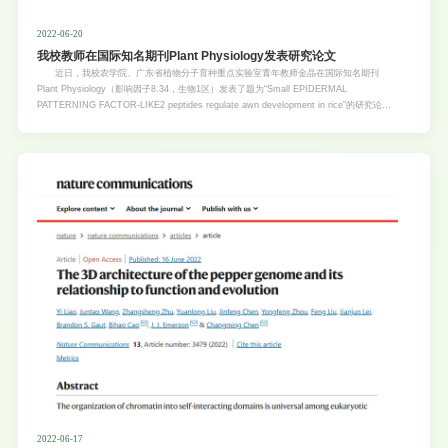
2022-06-20
我校教师在国际知名期刊Plant Physiology发表研究论文
近日，我校农学院、广东省植物分子育种重点实验室青年教师金晶在国际知名期刊
Plant Physiology（影响因子8.34，生物1区）发表了题为“Small EPIDERMAL
PATTERNING FACTOR-LIKE2 peptides regulate awn development in rice”的研究论文
（论文链接：https://doi.org/10.1093/plphys/kiac278）。 多肽分子调控细胞间的信
号，在生物的形成以及发育中发挥重要的作用。植物细胞间的相互交流也是通过大量的信号
分子。最近的研究已揭示了植物多肽激素参与细胞与细胞间的短距离信息的沟通交流，从而
调控植物生长、发育、抗逆等许多生命过程。其中，EPF/EPFL 家族基因所编码的多肽激
素是植物中一类重要的多肽家族，参与调控气孔、颖花和芒的发育。然而，水稻EPF/EPFL
家族的成员及其功能尚待鉴定。 芒是重要的驯化性状。Kasalath属于aus稻，其表现为
长芒的特性。该研究以Kasalath为受体材料，利用CRISPR/Cas9技术，系统性探索了水稻
中EPF/EPFL家族小肽成员在水稻芒
2022-06-17