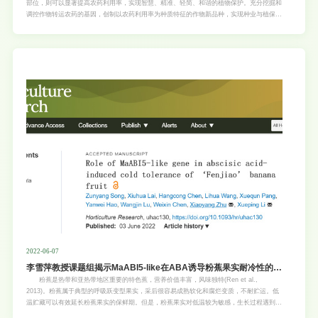
部位，则可以显著提高农药利用率，实现智慧、精准、轻简、和谐的植物保护。充分挖掘和
调控作物转运农药的基因，创制以农药利用率为种质特征的作物新品种，实现种业与植保相
结合的颠覆性技术突破，是安全、轻简农业生产的迫切需求。 褐飞虱是为害水稻的主要
害虫之一，主要取食水稻韧皮部汁液。新烟碱类农药噻虫嗪作为种衣剂被广泛运用于水稻褐
飞虱等害虫的防治。鉴定水稻中噻虫嗪的转运蛋白基因功能，调控药剂向害虫取食部位积
累，提高噻虫嗪的有效利用率，对于实现稻田农药减量增效具有重要的意义。 近日，我
校亚热带农业生物资源与利用国家重点实验室、天然农药与化学生物学教育部重点实验室徐
汉虹与林菲课题组在Plant Biotechnology Journal杂志上发表题为“An amino acid
transporter-like protein (OsATL15) facilitates the systematic distribution of
thiamethoxam in rice for controlling the brow
2022-06-07
李雪萍教授课题组揭示MaABI5-like在ABA诱导粉蕉果实耐冷性的作
用机制
粉蕉是热带和亚热带地区重要的特色蕉，营养价值丰富，风味独特(Ren et al.,
2013)。粉蕉属于典型的呼吸跃变型果实，采后很容易成熟软化和腐烂变质，不耐贮运。低
温贮藏可以有效延长粉蕉果实的保鲜期。但是，粉蕉果实对低温较为敏感，生长过程遇到低
温天气或贮运温度过低（低温胁迫）都会引起粉蕉果实冷害（果皮褐变）及后熟障碍（果肉