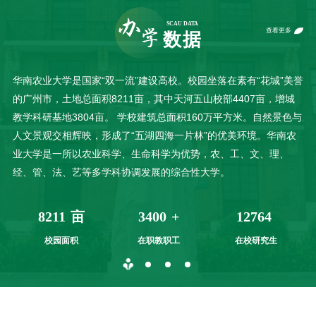
查看更多
华南农业大学是国家“双一流”建设高校。校园坐落在素有“花城”美誉
的广州市，土地总面积8211亩，其中天河五山校部4407亩，增城
教学科研基地3804亩。 学校建筑总面积160万平方米。自然景色与
人文景观交相辉映，形成了“五湖四海一片林”的优美环境。华南农
业大学是一所以农业科学、生命科学为优势，农、工、文、理、
经、管、法、艺等多学科协调发展的综合性大学。
8211
3400
12764
亩
+
校园面积
在职教职工
在校研究生