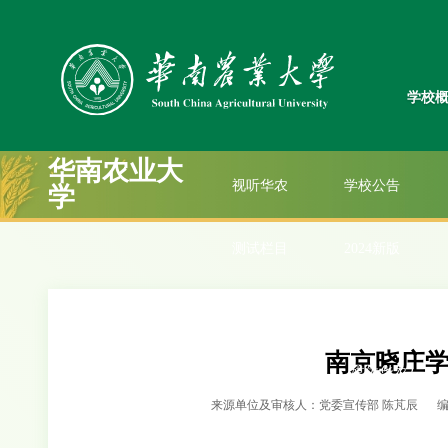
人才培养
科学研究
学校
思政在线
社会服务
华南农业大
视听华农
学校公告
学
测试栏目
2024新版
b站
图片切换1
学
南京晓庄
学校要闻3
媒体华农2
来源单位及审核人：党委宣传部 陈芃辰
校园文化2
学校要闻大图新