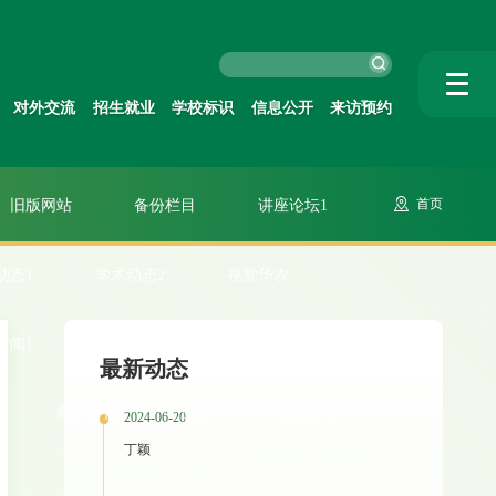
学校标识
信息公开
来访预约
对外交流
招生就业
学校标识
信息公开
来访预约
大图切换
快捷图片
校报
旧版网站
备份栏目
讲座论坛1
首页
动态1
学术动态2
视觉华农
新闻1
学校要闻大图新闻
媒体华农1
最新动态
教学评估
测试
校园文化1
2024-06-20
丁颖