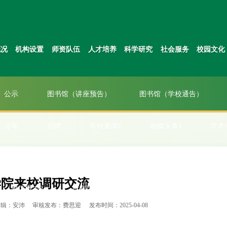
校园文化
学术动态
对外交流
招生就业
概况
机构设置
师资队伍
人才培养
科学研究
社会服务
校园文化
English Version
学校要闻
快速连接
图片切换
公示
图书馆（讲座预告）
图书馆（学校通告）
分享
捐赠
学校要闻1
融媒头条1
学术
校要闻2
新闻网大图新闻
图片切换2
新闻网大图
学院来校调研交流
媒体华农3
所有讲座论坛
学校要闻4
旧栏目
编辑：安沛
审核发布：费思迎
发布时间：2025-04-08
闻切换1
新栏目
廉洁文化路线
综合新闻