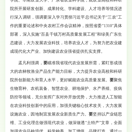
学院、华南农业大学、广东省农业科学院，就农业高校和科研
院所开展研发创新、成果转化、学科建设、人才培养等情况进
行深入调研，强调要深入学习贯彻习近平总书记关于“三农”工
作的重要论述和中央农村工作会议精神，按照省委“1310”具体
部署，深入实施“百县千镇万村高质量发展工程”和绿美广东生
态建设，大力发展农业科技，培养农业人才，为努力把农业建
成现代化大产业、加快建设农业强省提供扎实支撑。
孟凡利强调，
要
瞄准我省现代农业发展所需，紧盯形成强
大的农林牧渔业产品生产能力目标，大力提升农业高校和科研
院所创新能力和育人水平，更好赋能农业高质量发展。
要
聚焦
生物育种、农机装备、智慧农业、耕地保护、水产养殖、疫病
防控等领域，充分发挥广东对外开放优势，大力推进人工智能
在农业科技创新中的应用，加强关键核心技术攻关，大力发展
设施农业，因地制宜发展农业新质生产力。
要
坚持以产业链思
维、工业化理念做强现代农业，做深做透“土特产”文章，全面
加强农业品种培优、科学种养、加工增值、品牌打造，通过一