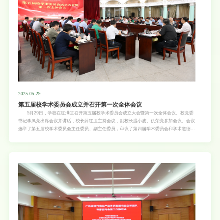
容，提高宣传的覆盖面和影响力；二是要注重校内宣传，留住本校优质生源。各学院要通过
举办校内招生宣讲会、实验
2025-05-29
第五届校学术委员会成立并召开第一次全体会议
5月29日，学校在红满堂召开第五届校学术委员会成立大会暨第一次全体会议。校党委
书记李凤亮出席会议并讲话，校长薛红卫主持会议，副校长温小波、仇荣亮参加会议。会议
选举了第五届校学术委员会主任委员、副主任委员，审议了第四届学术委员会和学术道德委
员会工作、第五届校学术委员会2025年工作计划与拟授权事项，通报了学院学术分委员会
换届工作情况，听取了2024年学校人才引进及人事制度改革、学位点合格评估情况及下一
轮学位点申报、本科专业建设及优化调整等有关工作汇报。 李凤亮表示，学术委员会是
学校的最高学术机构，在学术发展、学科建设、人才培养、科学研究等方面发挥着重要引领
和决策作用。他就做好新一届学术委员会工作提出三点要求。一是提高政治站位，充分认识
新一届学术委员会的重要使命。要充分发挥学术委员会在人才培养、学科建设、队伍建设、
学术指导和监督等方面的重要作用，引领全体教师尊重知识、尊重人才、尊重科学，带头遵
守学术规范，创造良好学风，不断推动学校高质量发展。二是坚持学术立校，充分发挥新一
届学术委员会重要作用。全体委员要成为科学决策的参与者、学科交叉的推动者、学术水平
的引领者、学术道德的捍卫者。三是要