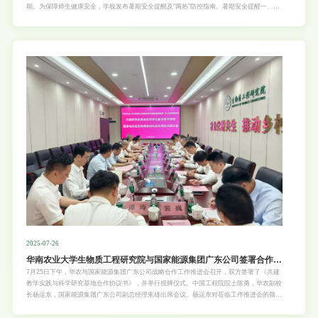
期。为保障师生健康安全，学校发布暑期安全提醒及“两热”防控指南。暑期安全提醒一、留
校安全提示1.严格遵守公寓管理规定。假期留校需经家长同意并报备学校，服从公寓统一管
理，不单人居住，不留宿外人，不晚归，不私自出租床位。2.严禁使用违规违章用品。请勿
将电动车电池带入宿舍，禁止在宿舍使用电磁炉、电饭煲等大功率电器，不私拉电线，不存
放管制刀具，离宿时关闭电源、水源，杜绝安全隐患。3.严格遵守实验室安全规范。暑假期
间开展科研实验的同学，请务必严格遵
2025-07-26
华南农业大学生物质工程研究院与国家能源集团广东公司签署合作协
议
7月25日下午，华农与国家能源集团广东公司战略合作工作推进会召开，双方签署了《共建
教学实践与科学研究基地合作协议书》，并举行授牌仪式。中国工程院院士陈勇，华农副校
长杨运东，国家能源集团广东公司副总经理朱雄出席会议。杨运东对莅临工作推进会的领导
嘉宾表示热烈欢迎，对国家能源集团广东公司给予学校的支持和信任表示感谢。他表示，学
校高度重视与国家能源集团广东公司的战略合作，希望校企双方强化统筹联动，深化合作，