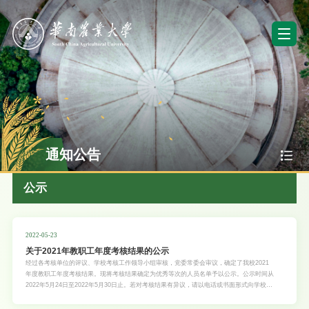
通知公告
公示
2022-05-23
关于2021年教职工年度考核结果的公示
经过各考核单位的评议、学校考核工作领导小组审核，党委常委会审议，确定了我校2021
年度教职工年度考核结果。现将考核结果确定为优秀等次的人员名单予以公示。公示时间从
2022年5月24日至2022年5月30日止。若对考核结果有异议，请以电话或书面形式向学校人
力资源处或组织部（中层干部相关问题）反映，不签署真实姓名或不提供具体事实材料的，
学校将不予受理。联系人及电话：刘锋、王燕君，85280042；黄超、叶景欣，85283500。