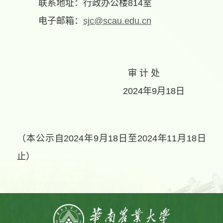
联系地址：行政办公楼
814
室
电子邮箱：
sjc@scau.edu.cn
审 计 处
2024
年
9
月
18
日
（本公示自
2024
年
9
月
18
日至
2024
年
11
月
18
日
止）